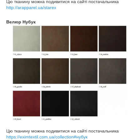
Цю тканину можна подивитися на сайті постачальника
http://arapparel.ua/starex
Велюр Нубук
Цю тканину можна подивитися на сайті постачальника
https://eximtextil.com.ua/collection#нубук