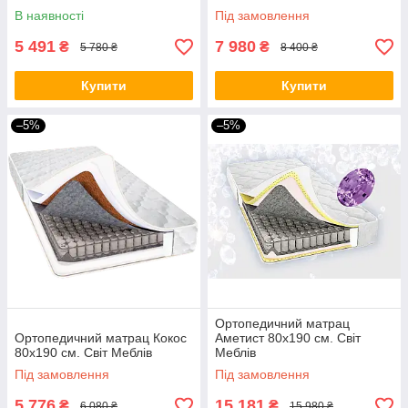
В наявності
Під замовлення
5 491
7 980
₴
₴
5 780 ₴
8 400 ₴
Купити
Купити
–5%
–5%
Ортопедичний матрац
Ортопедичний матрац Кокос
Аметист 80х190 см. Світ
80х190 см. Світ Меблів
Меблів
Під замовлення
Під замовлення
5 776
15 181
₴
₴
6 080 ₴
15 980 ₴