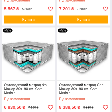
Під замовлення
Під замовлення
5 567
7 201
₴
₴
5 860 ₴
7 580 ₴
Купити
Купити
–5%
–5%
Ортопедичний матрац Фа
Ортопедичний матрац Соль
Мажор 80х190 см. Світ
Мажор 80х190 см. Світ
Меблів
Меблів
Під замовлення
Під замовлення
6 830,50
8 388,50
₴
₴
7 190 ₴
8 830 ₴