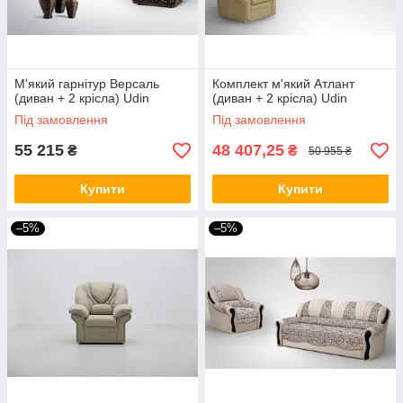
М'який гарнітур Версаль
Комплект м'який Атлант
(диван + 2 крісла) Udin
(диван + 2 крісла) Udin
Під замовлення
Під замовлення
55 215
48 407,25
₴
₴
50 955 ₴
Купити
Купити
–5%
–5%