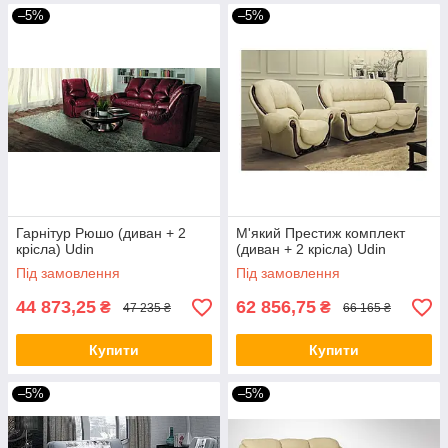
–5%
–5%
Гарнітур Рюшо (диван + 2
М'який Престиж комплект
крісла) Udin
(диван + 2 крісла) Udin
Під замовлення
Під замовлення
44 873,25
62 856,75
₴
₴
47 235 ₴
66 165 ₴
Купити
Купити
–5%
–5%