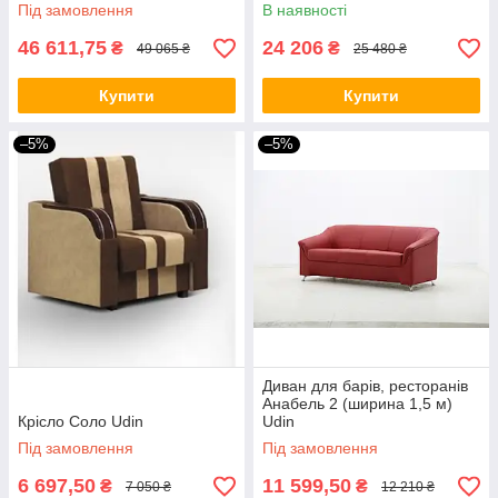
Під замовлення
В наявності
46 611,75
24 206
₴
₴
49 065 ₴
25 480 ₴
Купити
Купити
–5%
–5%
Диван для барів, ресторанів
Анабель 2 (ширина 1,5 м)
Крісло Соло Udin
Udin
Під замовлення
Під замовлення
6 697,50
11 599,50
₴
₴
7 050 ₴
12 210 ₴