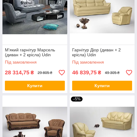
М'який гарнітур Марсель
Гарнітур Діор (диван + 2
(диван + 2 крісла) Udin
крісла) Udin
Під замовлення
Під замовлення
28 314,75
46 839,75
₴
₴
29 805 ₴
49 305 ₴
Купити
Купити
–5%