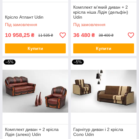
Комплект м'який диван + 2
крісла ніша Лідія (дельфін)
Крісло Атлант Udin
Udin
Під замовлення
Під замовлення
10 958,25
36 480
₴
₴
11 535 ₴
38 400 ₴
Купити
Купити
–5%
–5%
Комплект диван + 2 крісла
Гарнітур диван і 2 крісла
Лідія (алеко) Udin
Соло Udin