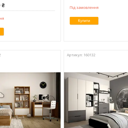
 ₴
Під замовлення
ня
Купити
2
160132