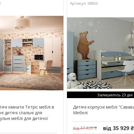
2
38933
Залишилось 23 дні
ячі кімнати Тетріс меблі в
Дитячі корпусні меблі "Савав
ні дитячі спальні для
Мебелі
дульні меблі для дитячої
від 35 929 ₴
від 37 820 ₴