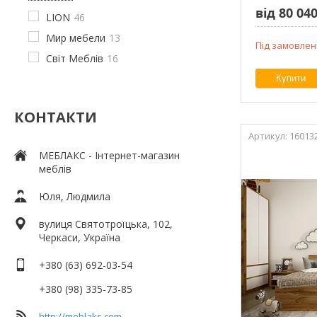
від 80 040
LION
46
Мир мебели
13
Під замовлен
Світ Меблів
16
Купити
КОНТАКТИ
16013
МЕБЛАКС - Інтернет-магазин
меблів
Юля, Людмила
вулиця Святотроїцька, 102,
Черкаси, Україна
+380 (63) 692-03-54
+380 (98) 335-73-85
http://meblaks.com