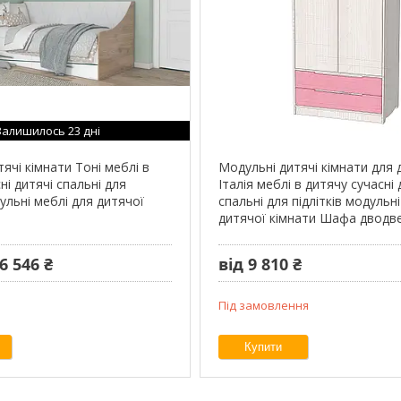
Залишилось 23 дні
ячі кімнати Тоні меблі в
Модульні дитячі кімнати для 
ні дитячі спальні для
Італія меблі в дитячу сучасні 
дульні меблі для дитячої
спальні для підлітків модульн
дитячої кімнати Шафа дводв
6 546 ₴
від 9 810 ₴
Під замовлення
Купити