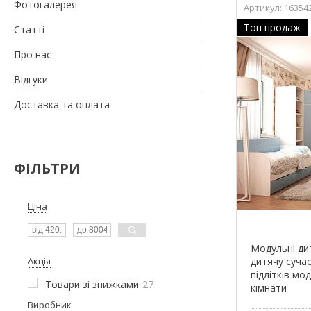
Фотогалерея
16354
Топ продаж
Статті
Про нас
Відгуки
Доставка та оплата
ФІЛЬТРИ
Ціна
Модульні дит
Акція
дитячу сучас
підлітків мо
Товари зі знижками
27
кімнати
Виробник