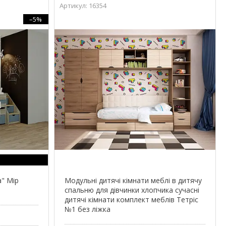
16354
–5%
а" Мір
Модульні дитячі кімнати меблі в дитячу
спальню для дівчинки хлопчика сучасні
дитячі кімнати комплект меблів Тетріс
№1 без ліжка