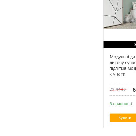
Модульні дит
дитячу сучас
підлітків мо
кімнати
6
73 940 ₴
В наявності
Купити