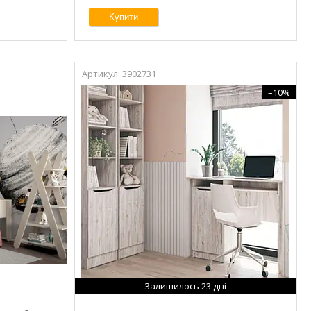
Купити
3902731
–10%
Залишилось 23 дні