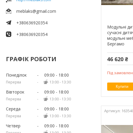
meblaks@gmail.com
+380636920354
Модульні дит
сучасні дитяч
+380636920354
модульні меб
Бергамо
ГРАФІК РОБОТИ
46 620 ₴
Під замовлен
Понеділок
09:00
18:00
13:00
13:30
Купити
Вівторок
09:00
18:00
13:00
13:30
Середа
09:00
18:00
16354
13:00
13:30
Четвер
09:00
18:00
13:00
13:30