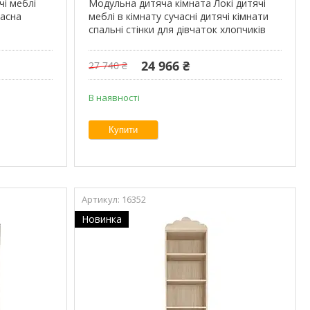
чі меблі
Модульна дитяча кімната Локі дитячі
часна
меблі в кімнату сучасні дитячі кімнати
спальні стінки для дівчаток хлопчиків
24 966 ₴
27 740 ₴
В наявності
Купити
16352
Новинка