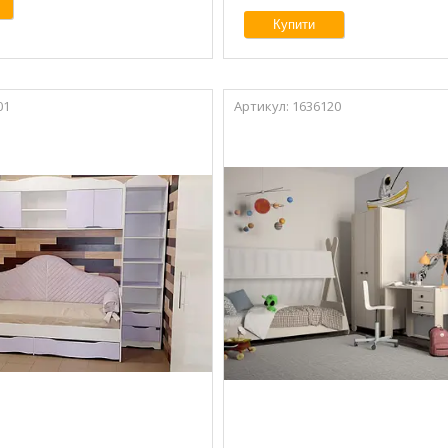
Купити
01
1636120