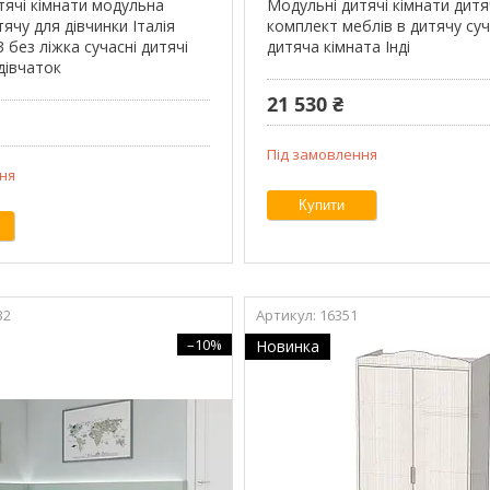
тячі кімнати модульна
Модульні дитячі кімнати дитя
ячу для дівчинки Італія
комплект меблів в дитячу су
без ліжка сучасні дитячі
дитяча кімната Інді
дівчаток
21 530 ₴
Під замовлення
ня
Купити
32
16351
–10%
Новинка