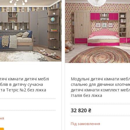
ячі кімнати дитячі меблі
Модульні дитячі кімнати мебл
блів в дитячу сучасна
спальню для дівчинки хлопчик
та Тетріс №2 без ліжка
дитячі кімнати комплект меб
Італія без ліжка
32 820 ₴
ня
Під замовлення