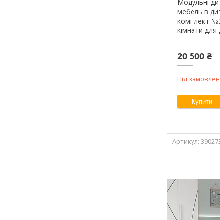
Модульні ди
мебель в дит
комплект №3 
кімнати для 
20 500 ₴
Під замовлен
Купити
39027