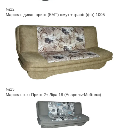
№12
Марсель диван принт (КМТ) жмут + граніт (фіт) 1005
№13
Марсель к-кт Принт 2+ Ліра 18 (Апарель+Мебтекс)