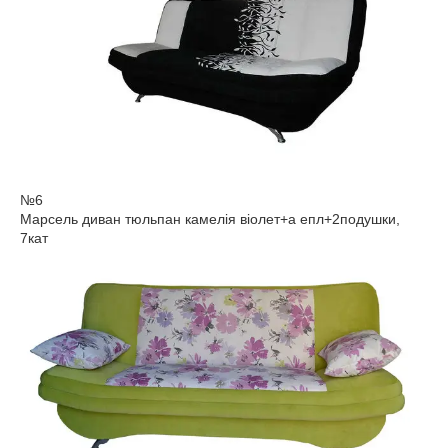
№6
Марсель диван тюльпан камелія віолет+а епл+2подушки,
7кат