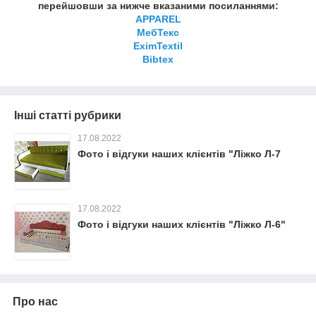
перейшовши за нижче вказаними посиланнями:
APPAREL
МебТекс
EximTextil
Bibtex
Інші статті рубрики
17.08.2022
Фото і відгуки наших клієнтів "Ліжко Л-7
17.08.2022
Фото і відгуки наших клієнтів "Ліжко Л-6"
Про нас