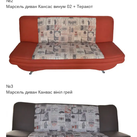
№2
Марсель диван Кансас винум 02 + Теракот
№3
Марсель диван Канвас вініл грей