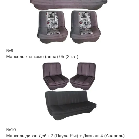
№9
Марсель к-кт комо (аппа) 05 (2 кат)
№10
Марсель диван Дейзі 2 (Паула Річі) + Джовані 4 (Апарель)