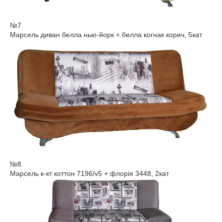
№7
Марсель диван белла нью-йорк + белла когнак корич, 5кат
№8
Марсель к-кт коттон 7196/v5 + флорія 3448, 2кат