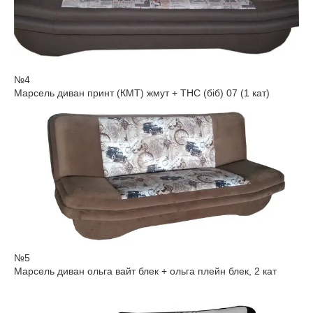
№4
Марсель диван принт (КМТ) жмут + ТНС (біб) 07 (1 кат)
№5
Марсель диван ольга вайт блек + ольга плейн блек, 2 кат