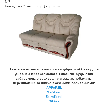
№7
Невада кут 7 альфа (арт) карамель
Також ви можете самостійно підібрати оббивку для
дивана з високоякісного текстилю будь-яких
забарвлень з урахуванням ваших побажань,
перейшовши за нижче вказаними посиланнями:
APPAREL
МебТекс
EximTextil
Bibtex