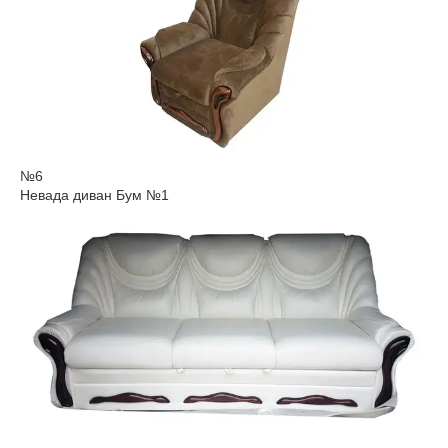
№6
Невада диван Бум №1