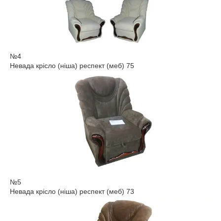
№4
Невада крісло (ніша) респект (меб) 75
№5
Невада крісло (ніша) респект (меб) 73