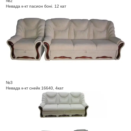
№2
Невада к-кт пасион боні. 12 кат
№3
Невада к-кт снейк 16640, 4кат