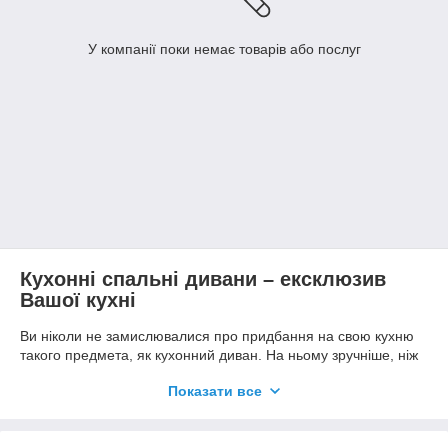
У компанії поки немає товарів або послуг
Кухонні спальні дивани – ексклюзив
Вашої кухні
Ви ніколи не замислювалися про придбання на свою кухню
такого предмета, як кухонний диван. На ньому зручніше, ніж
на простих стільцях і табуретках, міститься більша кількість
Показати все
людей. Так, і сама кухня стає значно привабливіше.
Якщо площа кухні дозволяє, то чому б, дійсно, не поставити
кухонний спальний диван. І Ви зрозумієте, оцініть перевага