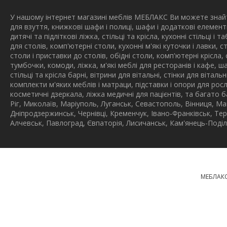
У нашому інтернет магазині меблів МЕБЛАКС Ви можете знайти
для взуття, книжкові шафи і полиці, шафи і додаткові елемент
дитячі та підліткові ліжка, стільці та крісла, кухонні стільці і
для столів, комп'ютерні столи, кухонні м'які куточки і лавки, 
столи і приставки до столів, обідні столи, комп'ютерні крісла, 
тумбочки, комоди, ліжка, м'які меблі для ресторанів і кафе, ш
стільці та крісла барні, вітрини для вітальні, стінки для вітал
комплекти м'яких меблів і матраци, підставки і опори для росл
косметичні дзеркала, ліжка медичні для пацієнтів, та багато 
Ріг, Миколаїв, Маріуполь, Луганськ, Севастополь, Вінниця, Ма
Дніпродзержинськ, Чернівці, Кременчук, Івано-Франківськ, Те
Алчевськ, Павлоград, Євпаторія, Лисичанськ, Кам'янець-Поділ