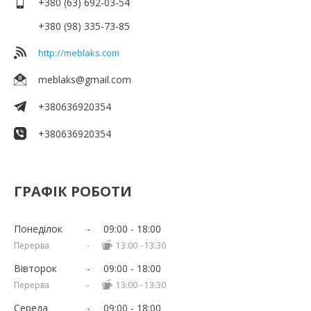
+380 (63) 692-03-54
+380 (98) 335-73-85
http://meblaks.com
meblaks@gmail.com
+380636920354
+380636920354
ГРАФІК РОБОТИ
Понеділок
09:00
18:00
13:00
13:30
Вівторок
09:00
18:00
13:00
13:30
Середа
09:00
18:00