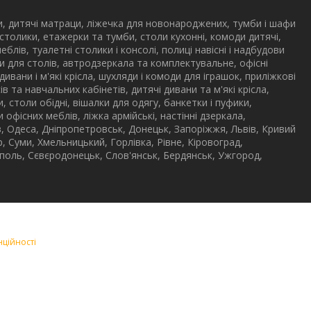
и, дитячі матраци, ліжечка для новонароджених, тумби і шафи
 столики, етажерки та тумби, столи кухонні, комоди дитячі,
меблів, туалетні столики і консолі, полиці навісні і надбудови
дови для столів, автродзеркала та комплектувальне, офісні
 дивани і м'які крісла, шухляди і комоди для іграшок, приліжкові
в та навчальних кабінетів, дитячі дивани та м'які крісла,
ли, столи обідні, вішалки для одягу, банкетки і пуфики,
офісних меблів, ліжка армійські, настінні дзеркала,
ів, Одеса, Дніпропетровськ, Донецьк, Запоріжжя, Львів, Кривий
, Суми, Хмельницький, Горлівка, Рівне, Кіровоград,
ополь, Сєвєродонецьк, Слов'янськ, Бердянськ, Ужгород,
нційності