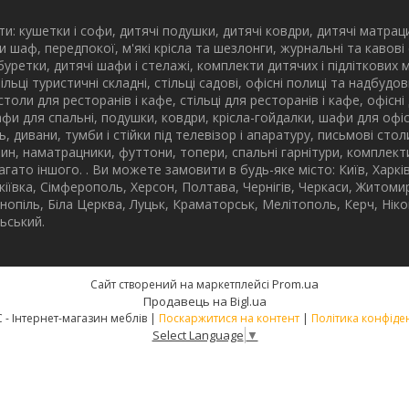
: кушетки і софи, дитячі подушки, дитячі ковдри, дитячі матрац
и шаф, передпокої, м'які крісла та шезлонги, журнальні та кавові
 табуретки, дитячі шафи і стелажі, комплекти дитячих і підліткових 
стільці туристичні складні, стільці садові, офісні полиці та надбу
столи для ресторанів і кафе, стільці для ресторанів і кафе, офісні
афи для спальні, подушки, ковдри, крісла-гойдалки, шафи для офісі
ьнь, дивани, тумби і стійки під телевізор і апаратуру, письмові сто
ин, наматрацники, футтони, топери, спальні гарнітури, комплекти 
багато іншого. . Ви можете замовити в будь-яке місто: Київ, Харк
кіївка, Сімферополь, Херсон, Полтава, Чернігів, Черкаси, Житомир
рнопіль, Біла Церква, Луцьк, Краматорськ, Мелітополь, Керч, Нік
ьський.
Prom.ua
Сайт створений на маркетплейсі
Продавець на Bigl.ua
МЕБЛАКС - Інтернет-магазин меблів |
Поскаржитися на контент
|
Політика конфіде
Select Language
▼