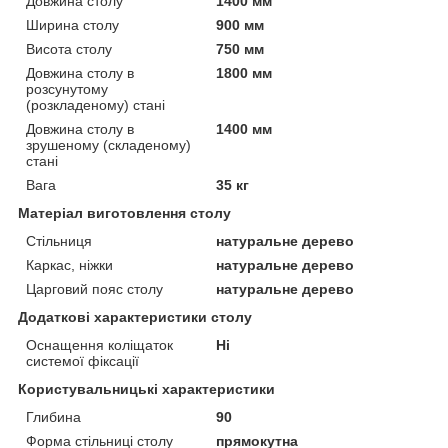
Довжина столу
1400 мм
Ширина столу
900 мм
Висота столу
750 мм
Довжина столу в
1800 мм
розсунутому
(розкладеному) стані
Довжина столу в
1400 мм
зрушеному (складеному)
стані
Вага
35 кг
Матеріал виготовлення столу
Стільниця
натуральне дерево
Каркас, ніжки
натуральне дерево
Царговий пояс столу
натуральне дерево
Додаткові характеристики столу
Оснащення коліщаток
Ні
системої фіксації
Користувальницькі характеристики
Глибина
90
Форма стільниці столу
прямокутна