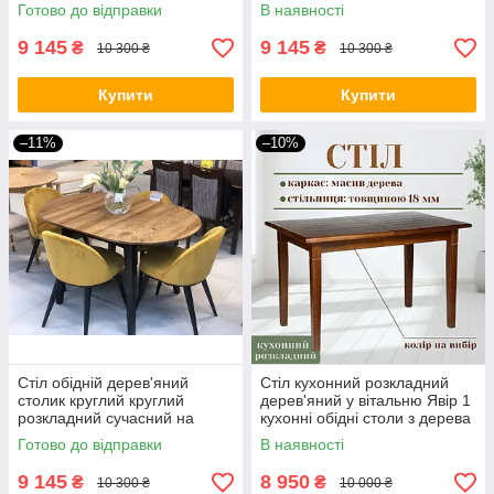
дерев’яний сучасний стіл для
кухонні столи Женова
Готово до відправки
В наявності
кухні та їдальні
Д90(130)
9 145
9 145
₴
₴
10 300 ₴
10 300 ₴
Купити
Купити
–11%
–10%
Стіл обідній дерев'яний
Стіл кухонний розкладний
столик круглий круглий
дерев'яний у вітальню Явір 1
розкладний сучасний на
кухонні обідні столи з дерева
кухню Женова 900(1300)х750
столики для кухні
Готово до відправки
В наявності
мм
120(160)х75 см
9 145
8 950
₴
₴
10 300 ₴
10 000 ₴