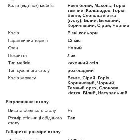
Колір (відтінок) меблів
Ясен білий, Махонь, Горіх
темний, Кальвадос, Горіх,
Венге, Слонова кістка
(ivory), Білий, Бежевий,
Коричневий, Сірий, Чорний
Колір
Різні кольори
Гарантійний термін
12 міс
Стан
Новий
Покриття
Лак
Тип меблів
кухонний стіл
Тип кухонного столу
розкладний
Колір каркасу
Венге, Сірий, Горіх,
Коричневий, Чорний,
Темный орех, Слонова
кістка, Білий, Натуральний
Регулювання столу
Висота обіднього столу
Ні
Розмір стільниці обіднього
Так
столу
Габаритні розміри столу