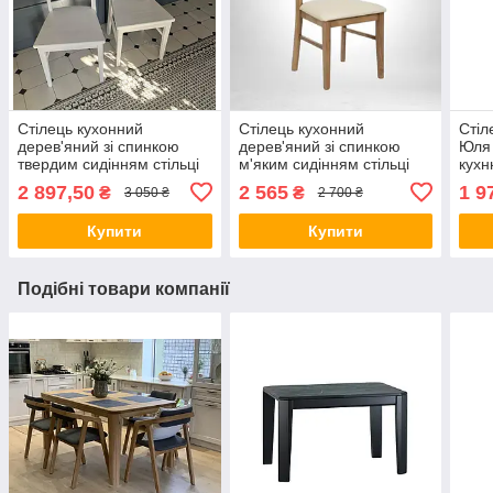
Стілець кухонний
Стілець кухонний
Стіл
дерев'яний зі спинкою
дерев'яний зі спинкою
Юля 
твердим сидінням стільці
м'яким сидінням стільці
кухн
кухонні обідні Райнес різні
кухонні обідні на кухню в
кухні
2 897,50
2 565
1 9
₴
₴
3 050 ₴
2 700 ₴
кольори
кафе ресторан Райнес
з де
Купити
Купити
Подібні товари компанії