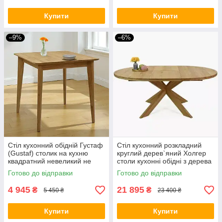
Купити
Купити
–9%
–6%
Стіл кухонний обідній Густаф
Стіл кухонний розкладний
(Gustaf) столик на кухню
круглий дерев`яний Холгер
квадратний невеликий не
столи кухонні обідні з дерева
розкладний дерев'яний
на кухню в кафе 1200
Готово до відправки
Готово до відправки
сучасний для кухні
(1700)х1200х40(20+20)
4 945
21 895
₴
₴
5 450 ₴
23 400 ₴
Купити
Купити