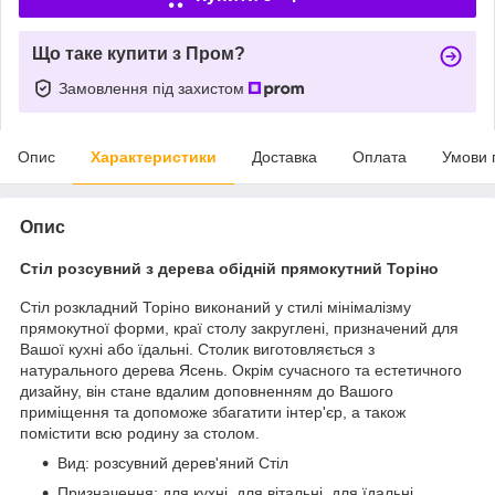
Що таке купити з Пром?
Замовлення під захистом
Опис
Характеристики
Доставка
Оплата
Умови 
Опис
Стіл розсувний з дерева обідній прямокутний Торіно
Стіл розкладний Торіно виконаний у стилі мінімалізму
прямокутної форми, краї столу закруглені, призначений для
Вашої кухні або їдальні. Столик виготовляється з
натурального дерева Ясень. Окрім сучасного та естетичного
дизайну, він стане вдалим доповненням до Вашого
приміщення та допоможе збагатити інтер'єр, а також
помістити всю родину за столом.
Вид: розсувний дерев'яний Стіл
Призначення: для кухні, для вітальні, для їдальні.