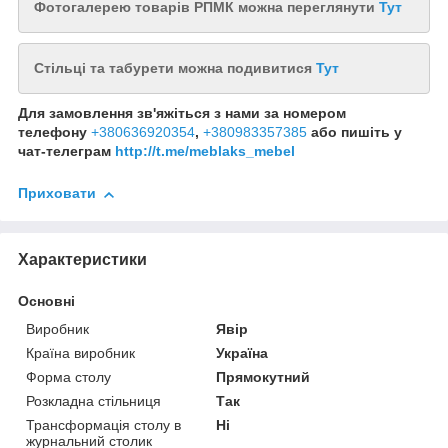
Фотогалерею товарів РПМК можна переглянути
Тут
Стільці та табурети можна подивитися
Тут
Для замовлення зв'яжіться з нами за номером
телефону
+380636920354
,
+380983357385
або пишіть у
чат-телеграм
http://t.me/meblaks_mebel
Приховати
Характеристики
Основні
Виробник
Явір
Країна виробник
Україна
Форма столу
Прямокутний
Розкладна стільниця
Так
Трансформація столу в
Ні
журнальний столик