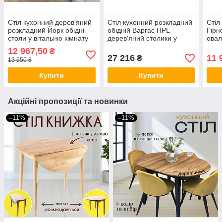
Стіл кухонний дерев'яний
Стіл кухонний розкладний
Стіл
розкладний Йорк обідні
обідній Варгас HPL
Гірн
столи у вітальню кімнату
дерев'яний столики у
овал
столики на кухню 120(160)
вітальню кімнату кухонні
кухн
12 967,50
₴
х 80 см
столи для кухні кафе
120(
27 216
11 
₴
13 650 ₴
Купити
Купити
Акційні пропозиції та новинки
–11%
–11%