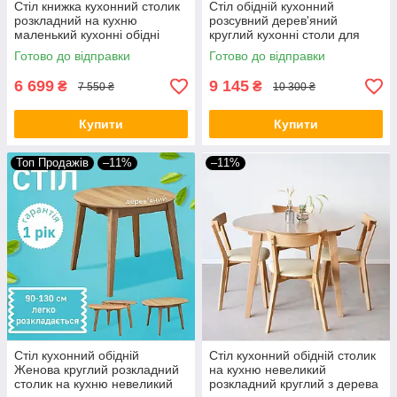
Стіл книжка кухонний столик
Стіл обідній кухонний
розкладний на кухню
розсувний дерев'яний
маленький кухонні обідні
круглий кухонні столи для
столи для кухні Лілія
кухні Женова Д90(130) см
Готово до відправки
Готово до відправки
різні кольори
6 699
9 145
₴
₴
7 550 ₴
10 300 ₴
Купити
Купити
Топ Продажів
–11%
–11%
Стіл кухонний обідній
Стіл кухонний обідній столик
Женова круглий розкладний
на кухню невеликий
столик на кухню невеликий
розкладний круглий з дерева