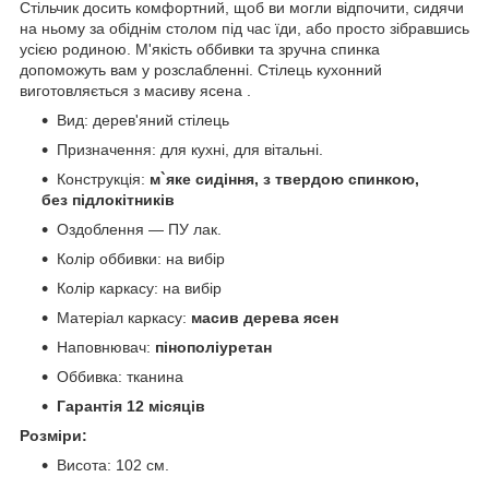
Стільчик досить комфортний, щоб ви могли відпочити, сидячи
на ньому за обіднім столом під час їди, або просто зібравшись
усією родиною. М'якість оббивки та зручна спинка
допоможуть вам у розслабленні. Стілець кухонний
виготовляється з масиву ясена .
Вид: дерев'яний стілець
Призначення: для кухні, для вітальні.
Конструкція:
м`яке
сидіння, з твердою спинкою,
без підлокітників
Оздоблення ― ПУ лак.
Колір оббивки: на вибір
Колір каркасу: на вибір
Матеріал каркасу:
масив дерева ясен
Наповнювач:
пінополіуретан
Оббивка: тканина
Гарантія 12 місяців
Розміри:
Висота: 102 см.