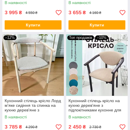
стільці для кухні різні кольори
для кухні готелю і ресторану
В наявності
В наявності
в кафе
3 995
3 655
₴
₴
4 550 ₴
4 160 ₴
Купити
Купити
–12%
Топ продажів
–10%
Кухонний стілець крісло Лорд
Кухонний стілець крісло на
м'яке сидіння та спинка на
кухню дерев'яне з
кухню дерев'яне з
підлокітниками кухонне для
підлокітниками для кухні
кухні готелю і ресторану в
В наявності
В наявності
готелю і ресторану в кафе
кафе Алексіс різний колір
3 785
2 450
₴
₴
4 290 ₴
2 730 ₴