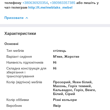
телефону
+380636920354
,
+380983357385
або пишіть у
чат-телеграм
http://t.me/meblaks_mebel
Приховати
Характеристики
Основні
Тип меблів
стілець
Варіант сидіння
М'яке, Жорстке
Наявність підлокітників
Ні
Складна конструкція для
Ні
зберігання і
транспортування
Колір (відтінок) меблів
Прозорий, Ясен білий,
Махонь, Горіх темний,
Кальвадос, Горіх, Венге,
Білий, Сірий
Колір оббивки
Різні кольори
Виробник
Явір