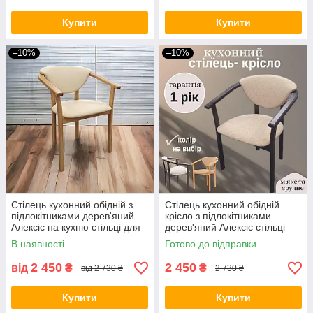
Купити
Купити
–10%
–10%
Стілець кухонний обідній з
Стілець кухонний обідній
підлокітниками дерев'яний
крісло з підлокітниками
Алексіс на кухню стільці для
дерев'яний Алексіс стільці
будинку бару кафе
для будинку бару кафе
В наявності
Готово до відправки
ресторана
ресторана
2 450
2 450
від
₴
₴
від 2 730 ₴
2 730 ₴
Купити
Купити