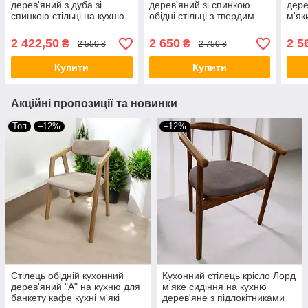
дерев'яний з дуба зі
дерев'яний зі спинкою
дере
спинкою стільці на кухню
обідні стільці з твердим
м'як
для кафе у вітальню
сидінням на кухню для
кухо
стільчик із дерева м`яке
кафе Торіно різні кольори
кухн
2 422,50
2 650
2 5
₴
₴
2 550 ₴
2 750 ₴
сидіння Іску Н
Купити
Купити
Акційні пропозиції та новинки
Топ
–12%
–12%
Стілець обідній кухонний
Кухонний стілець крісло Лорд
дерев'яний "А" на кухню для
м'яке сидіння на кухню
банкету кафе кухні м'які
дерев'яне з підлокітниками