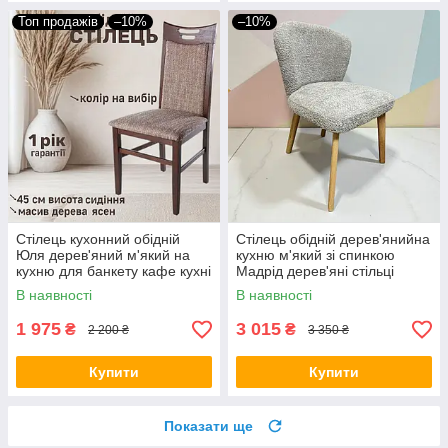
Топ продажів
–10%
–10%
Стілець кухонний обідній
Стілець обідній дерев'янийна
Юля дерев'яний м'який на
кухню м'який зі спинкою
кухню для банкету кафе кухні
Мадрід дерев'яні стільці
стільці кухонні обідні з дерева
кухонні обідні з дерева для
В наявності
В наявності
різні кольори
кухні вітальні дому
1 975
3 015
₴
₴
2 200 ₴
3 350 ₴
Купити
Купити
Показати ще