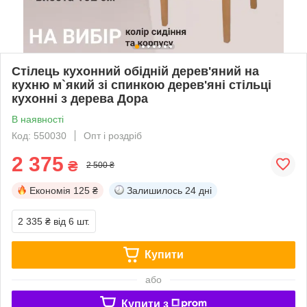
Стілець кухонний обідній дерев'яний на
кухню м`який зі спинкою дерев'яні стільці
кухонні з дерева Дора
В наявності
Код: 550030
Опт і роздріб
2 375
₴
2 500 ₴
Економія
125 ₴
Залишилось
24 дні
2 335 ₴
від 6 шт.
Купити
або
Купити з