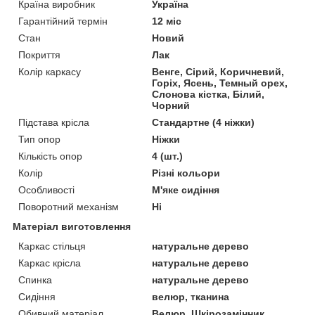
Країна виробник
Україна
Гарантійний термін
12 міс
Стан
Новий
Покриття
Лак
Колір каркасу
Венге, Сірий, Коричневий,
Горіх, Ясень, Темный орех,
Слонова кістка, Білий,
Чорний
Підстава крісла
Стандартне (4 ніжки)
Тип опор
Ніжки
Кількість опор
4 (шт.)
Колір
Різні кольори
Особливості
М'яке сидіння
Поворотний механізм
Ні
Матеріал виготовлення
Каркас стільця
натуральне дерево
Каркас крісла
натуральне дерево
Спинка
натуральне дерево
Сидіння
велюр, тканина
Обивний матеріал
Велюр, Шкірозамінник,