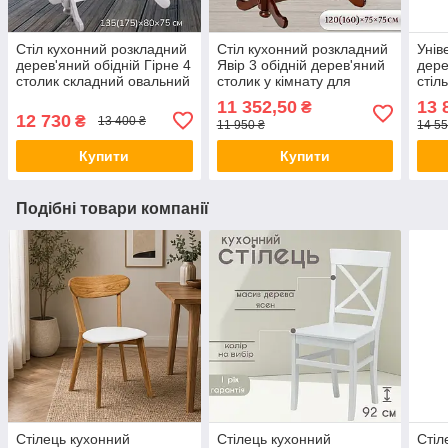
Стіл кухонний розкладний
Стіл кухонний розкладний
Унів
дерев'яний обідній Гірне 4
Явір 3 обідній дерев'яний
дере
столик складний овальний
столик у кімнату для
стіл
з дерева на кухню
вітальні столи кухонні
1600
11 352,50
13 
₴
135(175)х80см
120(160)х75 см
12 730
₴
13 400 ₴
11 950 ₴
14 55
Купити
Купити
Подібні товари компанії
Стілець кухонний
Стілець кухонний
Стіл