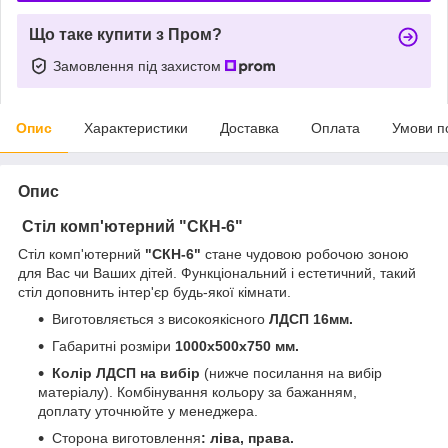
Що таке купити з Пром?
Замовлення під захистом
Опис
Характеристики
Доставка
Оплата
Умови п
Опис
Стіл комп'ютерний "СКН-6"
Стіл комп'ютерний
"СКН-6"
стане чудовою робочою зоною
для Вас чи Ваших дітей. Функціональний і естетичний, такий
стіл доповнить інтер'єр будь-якої кімнати.
Виготовляється з високоякісного
ЛДСП 16мм.
Габаритні розміри
1000х500х750 мм.
Колір ЛДСП на вибір
(нижче посилання на вибір
матеріалу). Комбінування кольору за бажанням,
доплату уточнюйте у менеджера.
Сторона виготовлення
: ліва, права.