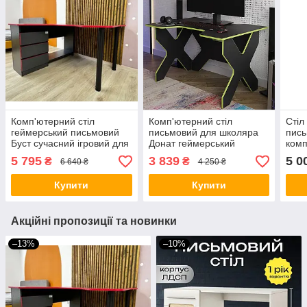
Комп'ютерний стіл
Комп'ютерний стіл
Стіл
геймерський письмовий
письмовий для школяра
пись
Буст сучасний ігровий для
Донат геймерський
комп
пк комп'ютера геймера
сучасний ігровий для пк
школ
5 795
3 839
5 0
₴
₴
6 640 ₴
4 250 ₴
школяра офісу дому
комп'ютера геймера офісу
робо
геймерські столи
геймерські столи
Купити
Купити
Акційні пропозиції та новинки
–13%
–10%