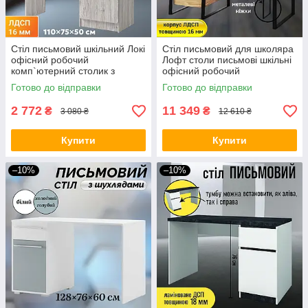
Стіл письмовий шкільний Локі
Стіл письмовий для школяра
офісний робочий
Лофт столи письмові шкільні
комп`ютерний столик з
офісний робочий
тумбою та полицею для
комп`ютерний для ноутбука
Готово до відправки
Готово до відправки
клавіатури сучасні письмові
столик для навчання з
столи
шухлядами
2 772
11 349
₴
₴
3 080 ₴
12 610 ₴
Купити
Купити
–10%
–10%