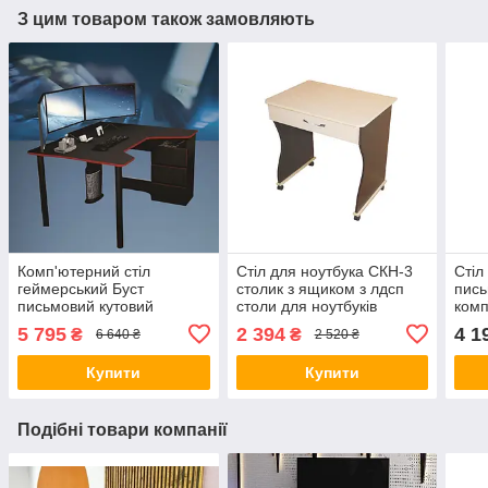
З цим товаром також замовляють
Комп'ютерний стіл
Стіл для ноутбука СКН-3
Стіл
геймерський Буст
столик з ящиком з лдсп
пись
письмовий кутовий
столи для ноутбуків
комп
сучасний ігровий для пк
маленькі столики під
школ
5 795
2 394
4 1
₴
₴
6 640 ₴
2 520 ₴
комп'ютера геймера
ноутбук на колесах
робо
школяра геймерські столи
Купити
Купити
Подібні товари компанії