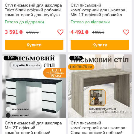
Стіл письмовий для школяра
Стіл письмовий
Твіст білий офісний робочий
комп`ютерний для школяра
комп`ютерний для ноутбука
Мія 1Т офісний робочий з
пк письмові столи шкільні
шухлядами письмові столи
Готово до відправки
Готово до відправки
столик для навчання
шкільні комп`ютерні для
ноутбука пк
3 591
4 491
₴
₴
3 990 ₴
4 990 ₴
Купити
Купити
–10%
–10%
Стіл письмовий для школяра
Стіл письмовий
Мія 2Т офісний
комп`ютерний для школяра
комп`ютерний робочий
Саванна офісний робочий