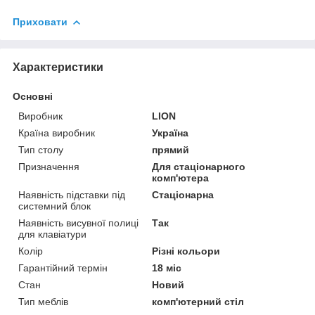
Приховати
Характеристики
Основні
Виробник
LION
Країна виробник
Україна
Тип столу
прямий
Призначення
Для стаціонарного
комп'ютера
Наявність підставки під
Стаціонарна
системний блок
Наявність висувної полиці
Так
для клавіатури
Колір
Різні кольори
Гарантійний термін
18 міс
Стан
Новий
Тип меблів
комп'ютерний стіл