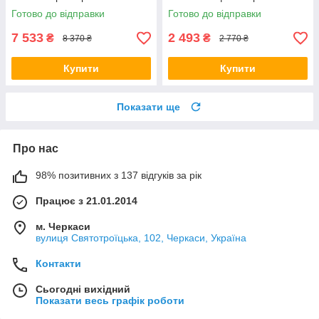
великий з шухлядами
письмові столи шкільні
Готово до відправки
Готово до відправки
письмові столи шкільні
комп`ютерні столик для
комп`ютерні для ноутбука
навчання з ЛДСП
7 533
2 493
₴
₴
8 370 ₴
2 770 ₴
Купити
Купити
Показати ще
Про нас
98% позитивних з 137 відгуків за рік
Працює з 21.01.2014
м. Черкаси
вулиця Святотроїцька, 102, Черкаси, Україна
Контакти
Сьогодні вихідний
Показати весь графік роботи