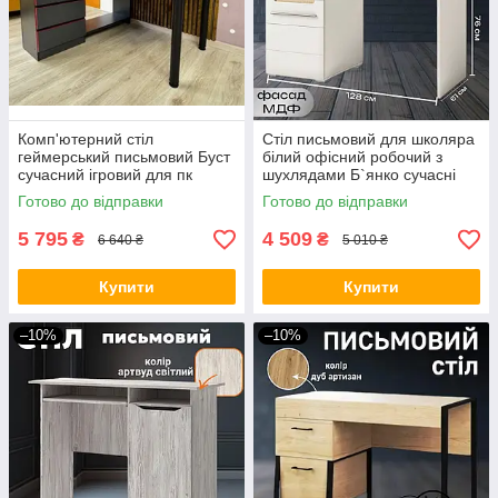
Комп'ютерний стіл
Стіл письмовий для школяра
геймерський письмовий Буст
білий офісний робочий з
сучасний ігровий для пк
шухлядами Б`янко сучасні
комп'ютера геймера школяра
письмові столи дитячі шкільні
Готово до відправки
Готово до відправки
офісу дому геймерські столи
для навчання
5 795
4 509
₴
₴
6 640 ₴
5 010 ₴
Купити
Купити
–10%
–10%