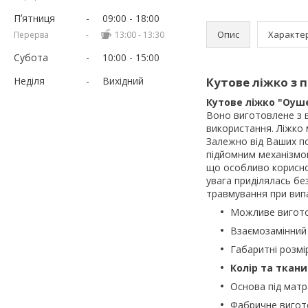
Пʼятниця
09:00
18:00
Опис
Характе
13:00
13:30
Субота
10:00
15:00
Неділя
Вихідний
Кутове ліжко з
Кутове ліжко "Оуш
Воно виготовлене з в
використання. Ліжко 
Залежно від Ваших п
підйомним механізмом,
що особливо корисно 
увага приділялась без
травмування при вип
Можливе вигот
Взаємозамінний 
Габаритні розм
Колір та ткани
Основа під матр
Фабричне вигото