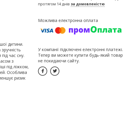
протягом 14 днів
за домовленістю
шої дитини.
У компанії підключені електронні платежі.
 зручність
Тепер ви можете купити будь-який товар
під час сну.
не покидаючи сайту.
касом з
ші під ліжком,
чей. Особлива
зменшує ризик