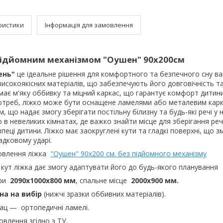
ристики
Інформація для замовлення
 підйомним механізмом "Оушен" 90х200см
ень"
це ідеальне рішення для комфортного та безпечного сну ва
исокоякісних матеріалів, що забезпечують його довговічність та
має м'яку оббивку та міцний каркас, що гарантує комфорт дитини 
отреб, ліжко може бути оснащене ламелями або металевим кар
 що надає змогу зберігати постільну білизну та будь-які речі у ні
в невеликих кімнатах, де важко знайти місце для зберігання ре
пеці дитини. Ліжко має заокруглені кути та гладкі поверхні, що 
адковому ударі.
овлення ліжка
"Оушен" 90х200 см. без підйомного механізму
кут ліжка дає змогу адаптувати його до будь-якого планування
іри
2090х1000х800 мм
, спальне місце
2000х900 мм.
на на вибір
(нижчі зразки оббивних матеріалів).
ац — ортопедичні ламелі.
влення згідно з ТУ.