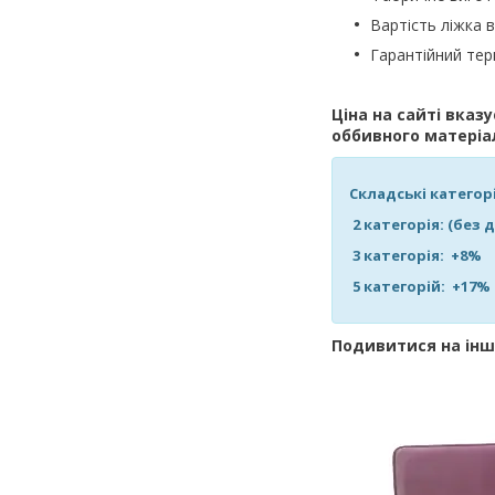
Вартість ліжка 
Гарантійний те
Ціна на сайті вказ
оббивного матеріа
Складські категорі
2 категорія: (без
3 категорія: +
5 категорій: +
Подивитися на інш