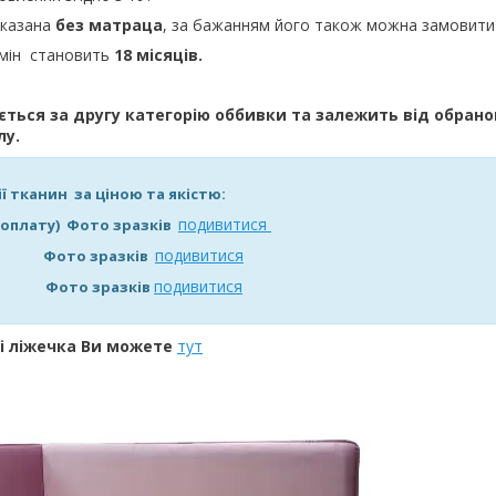
вказана
без матраца
, за бажанням його також можна замовити 
рмін становить
18 місяців.
ується за другу категорію оббивки та залежить від обран
лу.
ї тканин за ціною та якістю:
подивитися
 доплату) Фото зразків
подивитися
8% Фото зразків
подивитися
17% Фото зразків
і ліжечка Ви можете
тут