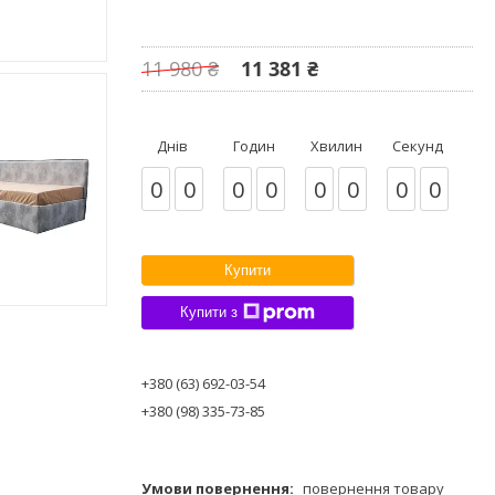
11 980 ₴
11 381 ₴
Днів
Годин
Хвилин
Секунд
0
0
0
0
0
0
0
0
Купити
Купити з
+380 (63) 692-03-54
+380 (98) 335-73-85
повернення товару