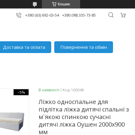
Кошик
+380 (63) 692-03-54
+380 (98) 335-73-85
Доставка та оплата
Повернення та обмін
В наявності
Код:
160048
–5%
Ліжко односпальне для
підлітка ліжка дитячі спальні з
м`якою спинкою сучасні
дитячі ліжка Оушен 2000х900
мм