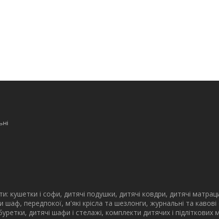
ьні
: кушетки і софи, дитячі подушки, дитячі ковдри, дитячі матрац
и шаф, передпокої, м'які крісла та шезлонги, журнальні та кавові
 табуретки, дитячі шафи і стелажі, комплекти дитячих і підліткових 