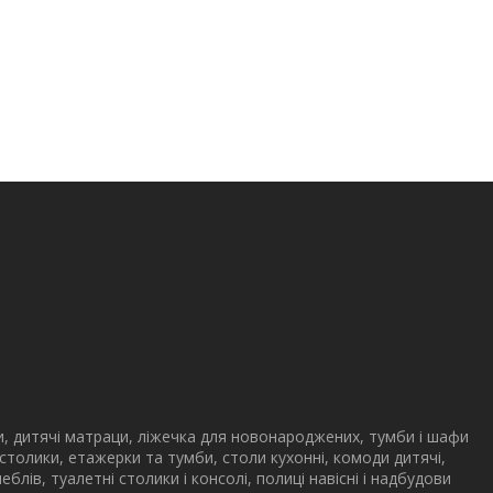
и, дитячі матраци, ліжечка для новонароджених, тумби і шафи
 столики, етажерки та тумби, столи кухонні, комоди дитячі,
меблів, туалетні столики і консолі, полиці навісні і надбудови