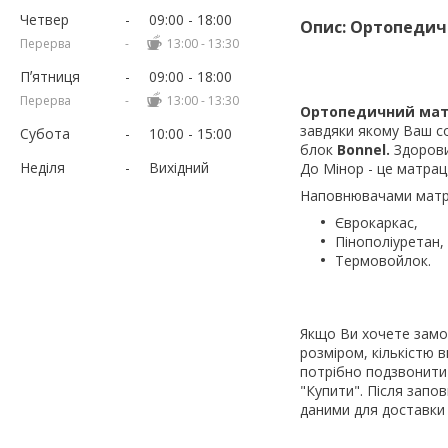
Четвер
09:00
18:00
Опис: Ортопедич
13:00
13:30
Пʼятниця
09:00
18:00
13:00
13:30
Ортопедичний мат
завдяки якому Ваш со
Субота
10:00
15:00
блок
Bonnel.
Здорови
Неділя
Вихідний
До Мінор - це матрац
Наповнювачами матр
Єврокаркас,
Пінополіуретан,
Термовойлок.
Якщо Ви хочете замо
розміром, кількістю 
потрібно подзвонити
"Купити". Після запо
даними для доставки 