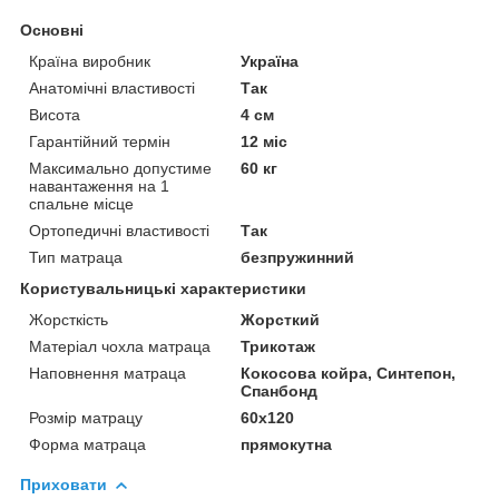
Основні
Країна виробник
Україна
Анатомічні властивості
Так
Висота
4 см
Гарантійний термін
12 міс
Максимально допустиме
60 кг
навантаження на 1
спальне місце
Ортопедичні властивості
Так
Тип матраца
безпружинний
Користувальницькі характеристики
Жорсткість
Жорсткий
Матеріал чохла матраца
Трикотаж
Наповнення матраца
Кокосова койра, Синтепон,
Спанбонд
Розмір матрацу
60х120
Форма матраца
прямокутна
Приховати