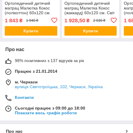
Ортопедичний дитячий
Ортопедичний дитячий
Орто
матрац Малютка Кокос
матрац Малютка Кокос
мат
(полікоттон) 60х120 см.
(жаккард) 60х120 см. Світ
(пол
Світ Меблів
Меблів
Світ
1 843
1 928,50
1 6
₴
₴
1 940 ₴
2 030 ₴
Купити
Купити
Про нас
98% позитивних з 137 відгуків за рік
Працює з 21.01.2014
м. Черкаси
вулиця Святотроїцька, 102, Черкаси, Україна
Контакти
Сьогодні працює з 09:00 до 18:00
Показати весь графік роботи
Про нас