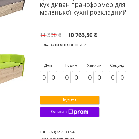
кух диван трансформер для
маленької кухні розкладний
11 330 ₴
10 763,50 ₴
Показати оптові ціни
Днів
Годин
Хвилин
Секунд
0
0
0
0
0
0
0
0
Купити
Купити з
+380 (63) 692-03-54