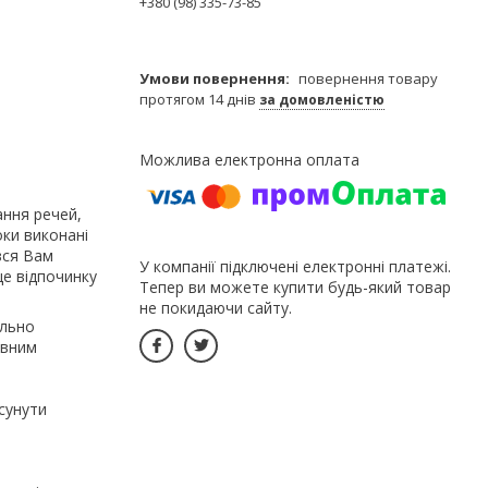
+380 (98) 335-73-85
повернення товару
протягом 14 днів
за домовленістю
ння речей,
оки виконані
вся Вам
У компанії підключені електронні платежі.
це відпочинку
Тепер ви можете купити будь-який товар
не покидаючи сайту.
ально
увним
сунути