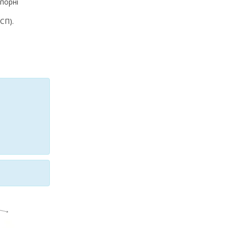
порні
СП).