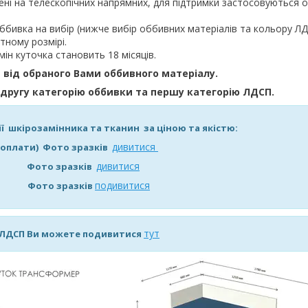
ні на телескопічних напрямних, для підтримки застосовуються о
ббивка на вибір (нижче вибір оббивних матеріалів та кольору ЛД
тному розмірі.
мін куточка становить 18 місяців.
 від обраного Вами оббивного матеріалу.
 другу категорію оббивки та першу категорію ЛДСП.
ії шкірозамінника та тканин за ціною та якістю:
дивитися
 доплати) Фото зразків
дивитися
8% Фото зразків
подивитися
17% Фото зразків
тут
ї ЛДСП Ви можете подивитися