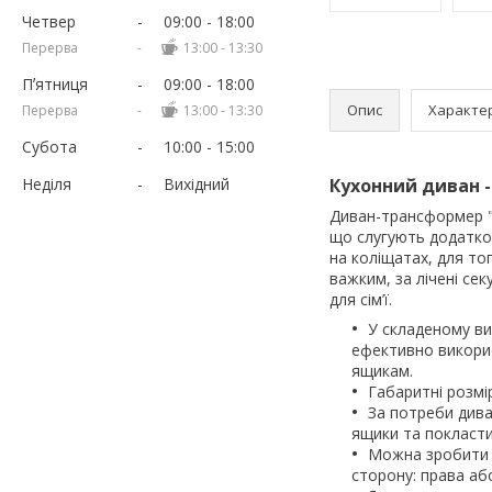
Четвер
09:00
18:00
13:00
13:30
Пʼятниця
09:00
18:00
Опис
Характе
13:00
13:30
Субота
10:00
15:00
Неділя
Вихідний
Кухонний диван -
Диван-трансформер "
що слугують додатков
на коліщатах, для то
важким, за лічені се
для сім’ї.
У складеному ви
ефективно викорис
ящикам.
Габаритні розм
За потреби дива
ящики та покласти
Можна зробити в
сторону: права або