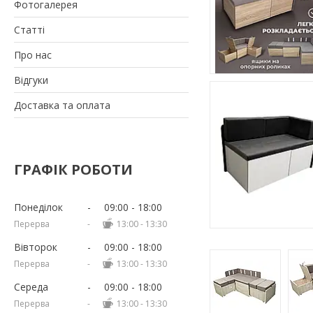
Фотогалерея
Статті
Про нас
Відгуки
Доставка та оплата
ГРАФІК РОБОТИ
Понеділок
09:00
18:00
13:00
13:30
Вівторок
09:00
18:00
13:00
13:30
Середа
09:00
18:00
13:00
13:30