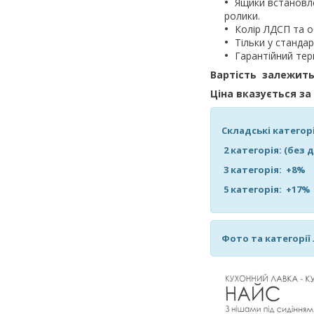
Ящики встановле
ролики.
Колір ЛДСП та о
Тільки у стандар
Гарантійний тер
Вартість залежить
Ціна вказується за
Складські категор
2 категорія: (без
3 категорія: +
5 категорія: +
Фото та категорі