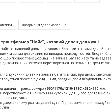
ристики
Інформація для замовлення
 трансформер "Найс", кутовий диван для кухні
Найс" оснащений двома висувними блоками з нішами для зберіга
ими місцями для сидіння на випадок приходу гостей. Висувні бл
го щоб процес трансформації не займав багато часу та не здава
кунди компактний куточок перетвориться на велике та зручне міс
гляді кухонний диван не займає багато місця, при цьому максим
товується простір під сидіннями, завдяки двом вбудованим вис
іри дивана - трансформера
(660/1170х1210/1780)х630х770 мм.
н перетворюється на кухонний куточок. Для цього достатньо ви
 на них подушки.
 дзеркальному розташуванні кута. Під час замовлення вказуйте
 ліва.