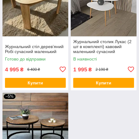
Журнальний столик Лукас (2
Журнальний стіл дерев’яний
шт в комплекті) кавовий
Робі сучасний маленький
маленький сучасний
овальний столик з ДСП для
Готово до відправки
В наявності
вітальні спальні або кімнати
4 995
1 995
₴
₴
6 400 ₴
2 190 ₴
Купити
Купити
–5%