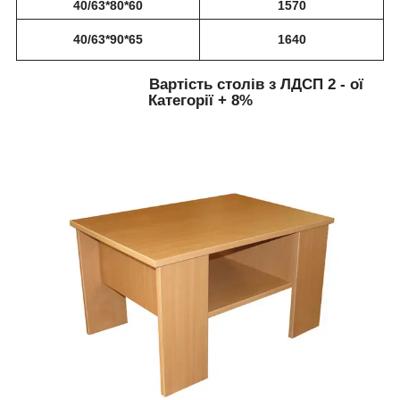
40/63*80*60
1570
40/63*90*65
1640
Вартість столів з ЛДСП 2 - ої
Категорії + 8%