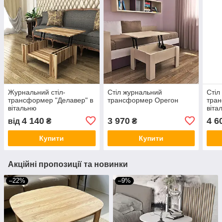
Журнальний стіл-
Стіл журнальний
Стіл
трансформер "Делавер" в
трансформер Орегон
тран
вітальню
віта
4 140
3 970
4 6
від
₴
₴
Купити
Купити
Акційні пропозиції та новинки
–22%
–9%