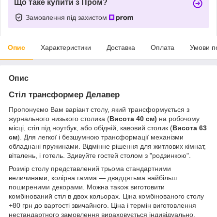
Що таке купити з Пром?
Замовлення під захистом
Опис
Характеристики
Доставка
Оплата
Умови п
Опис
Стіл трансформер Делавер
Пропонуємо Вам варіант столу, який трансформується з
журнального низького столика (
Висота 40 см)
на робочому
місці, стіл під ноутбук, або обідній, кавовий столик (
Висота 63
см
). Для легкої і безшумною трансформації механізми
обладнані пружинами. Відмінне рішення для житлових кімнат,
віталень, і готель. Здивуйте гостей столом з "родзинкою".
Розмір столу представлений трьома стандартними
величинами, колірна гамма ― двадцятьма найбільш
поширеними декорами. Можна також виготовити
комбінований стіл в двох кольорах. Ціна комбінованого столу
+80 грн до вартості звичайного. Ціна і термін виготовлення
нестандартного замовлення вираховується індивідуально.