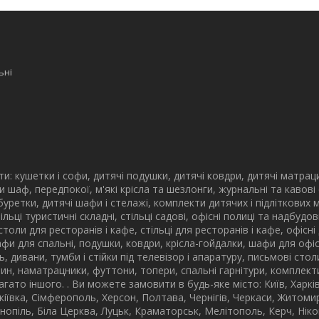
ьні
: кушетки і софи, дитячі подушки, дитячі ковдри, дитячі матрац
и шаф, передпокої, м'які крісла та шезлонги, журнальні та кавові
 табуретки, дитячі шафи і стелажі, комплекти дитячих і підліткових 
стільці туристичні складні, стільці садові, офісні полиці та надбу
столи для ресторанів і кафе, стільці для ресторанів і кафе, офісні
афи для спальні, подушки, ковдри, крісла-гойдалки, шафи для офісі
ьнь, дивани, тумби і стійки під телевізор і апаратуру, письмові сто
ин, наматрацники, футтони, топери, спальні гарнітури, комплекти 
багато іншого. . Ви можете замовити в будь-яке місто: Київ, Харк
кіївка, Сімферополь, Херсон, Полтава, Чернігів, Черкаси, Житомир
рнопіль, Біла Церква, Луцьк, Краматорськ, Мелітополь, Керч, Нік