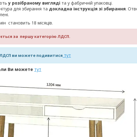
яють
у розібраному вигляді
та у фабричній упаковці.
нітура для збирання та
докладна інструкція зі збирання
. Отв
лені.
мін становить 18 місяців.
зується за першу категорію ЛДСП.
тут
ї ЛДСП ви можете подивитися
оли Ви можете
тут