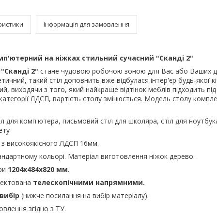
ристики
Інформація для замовлення
мп'ютерний на ніжках стильний сучасний "Сканді 2"
"Сканді 2"
стане чудовою робочою зоною для Вас або Ваших ді
тичний, такий стіл доповнить вже відбулася інтер'єр будь-якої к
й, виходячи з того, який найкраще відтінок меблів підходить під
 категорії ЛДСП, вартість столу змінюється. Модель столу компл
л для комп'ютера, письмовий стіл для школяра, стіл для ноутбука
ету
 з високоякісного ЛДСП 16мм.
андартному кольорі. Матеріал виготовлення ніжок дерево.
іри
1204х484х820 мм
.
лектована
телескопічними напрямними.
вибір
(нижче посилання на вибір матеріалу).
влення згідно з ТУ.