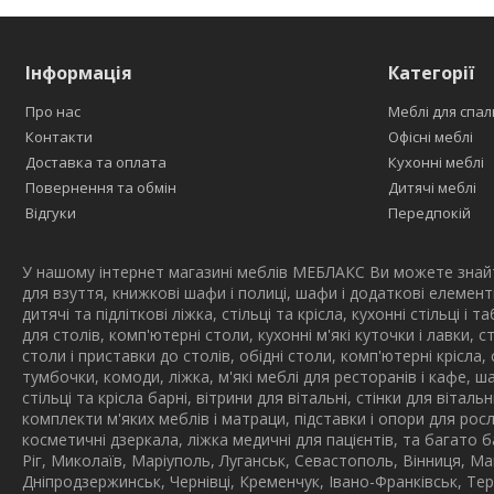
Інформація
Категорії
Про нас
Меблі для спал
Контакти
Офісні меблі
Доставка та оплата
Кухонні меблі
Повернення та обмін
Дитячі меблі
Відгуки
Передпокій
У нашому інтернет магазині меблів МЕБЛАКС Ви можете знайти
для взуття, книжкові шафи і полиці, шафи і додаткові елемент
дитячі та підліткові ліжка, стільці та крісла, кухонні стільці і
для столів, комп'ютерні столи, кухонні м'які куточки і лавки, 
столи і приставки до столів, обідні столи, комп'ютерні крісла, 
тумбочки, комоди, ліжка, м'які меблі для ресторанів і кафе, ш
стільці та крісла барні, вітрини для вітальні, стінки для вітал
комплекти м'яких меблів і матраци, підставки і опори для росл
косметичні дзеркала, ліжка медичні для пацієнтів, та багато 
Ріг, Миколаїв, Маріуполь, Луганськ, Севастополь, Вінниця, Ма
Дніпродзержинськ, Чернівці, Кременчук, Івано-Франківськ, Те