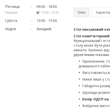
Пʼятниця
09:00
18:00
Опис
Характе
13:00
13:30
Субота
10:00
15:00
Неділя
Вихідний
Стіл письмовий ко
Стіл комп'ютерний 
Функціональний і есте
столу може бути різни
кімнати. Залежно від
дерев'яними ніжками.
Призначення: сті
домашнього кабін
Виготовляється
Ніжки лише у ст
Габаритні розм
Шухляда укомп
Колір ЛДСП на 
Фабричне вигото