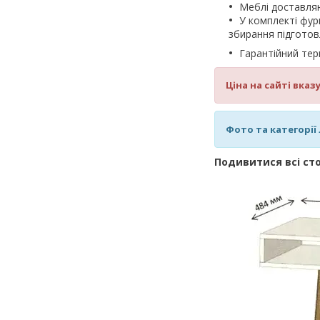
Меблі доставл
У комплекті фур
збирання підготов
Гарантійний тер
Ціна на сайті вка
Фото та категорі
Подивитися всі ст