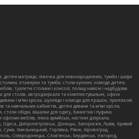
и, дитячі матраци, ліжечка для новонароджених, тумби і шафи
 столики, етажерки та тумби, столи кухонні, комоди дитячі,
меблів, туалетні столики і консолі, полиці навісні і надбудови
дови для столів, автродзеркала та комплектувальне, офісні
 дивани і м'які крісла, шухляди і комоди для іграшок, приліжкові
в та навчальних кабінетів, дитячі дивани та м'які крісла,
ли, столи обідні, вішалки для одягу, банкетки і пуфики,
офісних меблів, ліжка армійські, настінні дзеркала,
ів, Одеса, Дніпропетровськ, Донецьк, Запоріжжя, Львів, Кривий
, Суми, Хмельницький, Горлівка, Рівне, Кіровоград,
ополь, Сєвєродонецьк, Слов'янськ, Бердянськ, Ужгород,