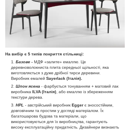
На вибір є 5 типів покриття стільниці:
Базове -
МДФ «залите» емаллю. Це
деревноволокниста плита середньої щільності, яка
виготовляється з дуже дрібної тирси деревини.
Виробник емалей
Sayerlack (Італія).
Шпон ясена
- фарбується тонуванням + матовий лак
виробника
ILVA (Італія)
, або емаллю із збереженням
текстури дерева.
HPL
- австрійський виробник
Egger
є зносостійким,
довговічним та простим у догляді матеріалом. Їх
багатошарова будова та матеріали, що
використовуються для їх виробництва, гарантують
високу експлуатаційну придатність. Дизайнери визнають