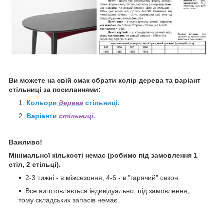
Ви можете на свій смак обрати колір дерева та варіант
стільниці за
посиланнями:
Кольори
дерева
стільниці.
Варіанти
стільниці
.
Важливо!
Мінімальної кількості немає (робимо під замовлення 1
стіл, 2 стільці).
2-3 тижні - в міжсезоння, 4-6 - в "гарячий" сезон.
Все виготовляється індивідуально, під замовлення,
тому складських запасів немає.