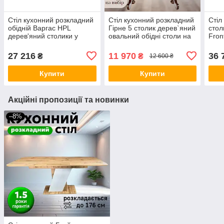
Стіл кухонний розкладний
Стіл кухонний розкладний
Стіл
обідній Варгас HPL
Гірне 5 столик дерев`яний
стол
дерев'яний столики у
овальний обідні столи на
Fron
вітальню кімнату кухонні
кухню в вітальню кімнату
обід
столи для кухні кафе
120(160) х 80 см
віта
27 216
11 970
36 
₴
₴
12 600 ₴
Купити
Купити
Акційні пропозиції та новинки
–8%