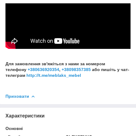
Для замовлення зв'яжіться з нами за номером
телефону
+380636920354
,
+38098357385
або пишіть у чат-
телеграм
http://t.me/meblaks_mebel
Приховати
Характеристики
Основні