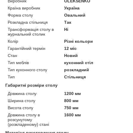
Виробник
OLEKSENKO
Країна виробник
Україна
Форма столу
Овальний
Розкладна стільниця
Так
Трансформація столу в
Ні
журнальний столик
Колір
Різні кольори
Гарантійний термін
12 міс
Стан
Новий
Тип меблів
кухонний стіл
Тип кухонного столу
розкладний
Тип
Стільниця
Габаритні розміри столу
Довжина столу
1200 мм
Ширина столу
800 мм
Висота столу
750 мм
Довжина столу в
1600 мм
розсунутому
(розкладеному) стані
Матеріал виготовлення столу