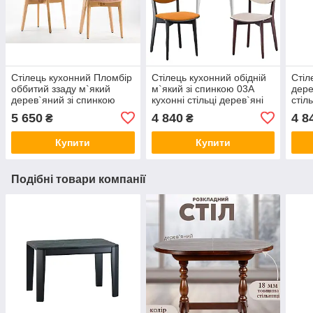
Стілець кухонний Пломбір
Стілець кухонний обідній
Стіл
оббитий ззаду м`який
м`який зі спинкою 03А
дере
дерев`яний зі спинкою
кухонні стільці дерев`яні
стіл
кухонні стільці обідні на
м`які стільчики обідні на
у ві
5 650
4 840
4 8
₴
₴
кухню з дерева стільчик
кухню з дерева
дере
стільчики
Купити
Купити
Подібні товари компанії