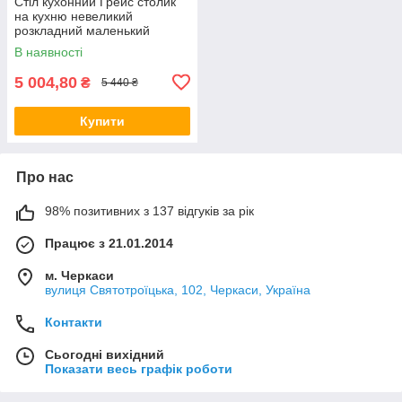
Стіл кухонний Грейс столик
на кухню невеликий
розкладний маленький
прямокутний з лдсп столи
В наявності
столики на кухню в кафе
5 004,80
₴
5 440 ₴
Купити
Про нас
98% позитивних з 137 відгуків за рік
Працює з 21.01.2014
м. Черкаси
вулиця Святотроїцька, 102, Черкаси, Україна
Контакти
Сьогодні вихідний
Показати весь графік роботи