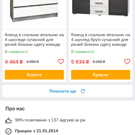
Комод в спальню вітальню на
Комод в спальню вітальню на
4 шухляди сучасний для
4 шухляд Круїз сучасний для
речей білизни одягу комоди
речей білизни одягу комоди
для спальні тумба комод
для спальні тумба комод в
В наявності
В наявності
80/4Ш індастріал білий
кімнату
4 464
5 634
₴
₴
4 960 ₴
6 260 ₴
Купити
Купити
Показати ще
Про нас
98% позитивних з 137 відгуків за рік
Працює з 21.01.2014