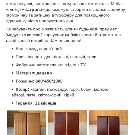
комплектуючі, виготовлені з натуральних матеріалів. Меблі з
колекції
«Катрина»
допоможуть створити в спальні спокійну,
гармонійну та затишну атмосферу для повноцінного
відпочинку після напруженого дня.
Не забувайте про можливість купити будь-який предмет
(модуль) з колекції корпусних меблів окремо й отримати в
такий спосіб потрібне Вам поєднання!
Вид: комод дерев`яний
Призначення: для вітальні, спальні, зали
Фабричне виготовлення згідно з ТУ
Матеріал:
дерево
Розміри: 600*450*1300
Колір:
каштан, палісандр, горіх, білий, молоко,
айворі, лате, світло-сірий, сірий
Гарантія:
12 місяців