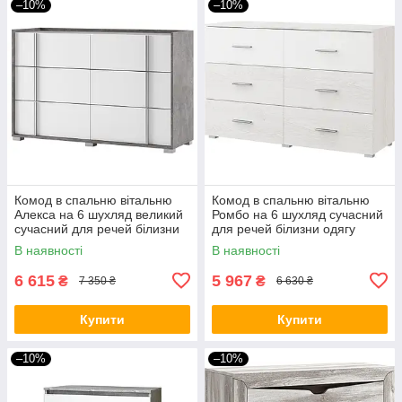
–10%
–10%
Комод в спальню вітальню
Комод в спальню вітальню
Алекса на 6 шухляд великий
Ромбо на 6 шухляд сучасний
сучасний для речей білизни
для речей білизни одягу
одягу комоди для спальні
комоди для спальні тумба
В наявності
В наявності
тумба комод в кімнату
комод в кімнату
6 615
5 967
₴
₴
7 350 ₴
6 630 ₴
Купити
Купити
–10%
–10%