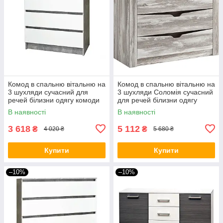
Комод в спальню вітальню на
Комод в спальню вітальню на
3 шухляди сучасний для
3 шухляди Соломія сучасний
речей білизни одягу комоди
для речей білизни одягу
для спальні тумба комод
комоди для спальні тумба
В наявності
В наявності
80/3Ш індастріал білий
комод
3 618
5 112
₴
₴
4 020 ₴
5 680 ₴
Купити
Купити
–10%
–10%