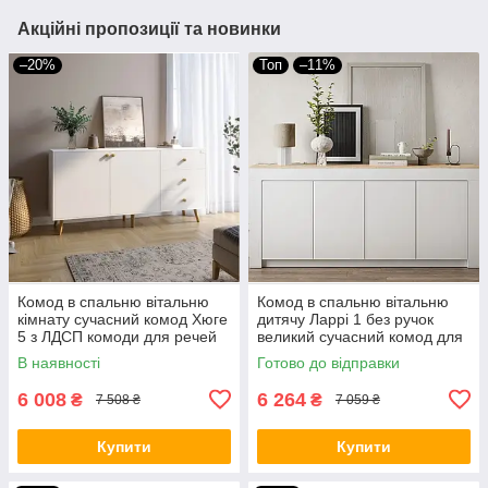
Акційні пропозиції та новинки
–20%
Топ
–11%
Комод в спальню вітальню
Комод в спальню вітальню
кімнату сучасний комод Хюге
дитячу Ларрі 1 без ручок
5 з ЛДСП комоди для речей
великий сучасний комод для
білизни одягу
речей білизни та одягу меблі
В наявності
Готово до відправки
1584х392х770мм
для спальні
6 008
6 264
₴
₴
7 508 ₴
7 059 ₴
Купити
Купити