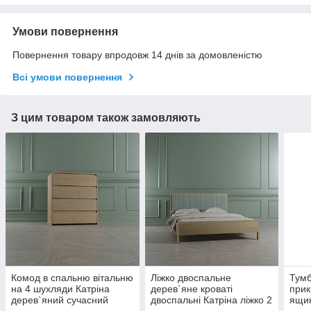
Умови повернення
Повернення товару впродовж 14 днів за домовленістю
Всі умови повернення
З цим товаром також замовляють
Комод в спальню вітальню
Ліжко двоспальне
Тумб
на 4 шухляди Катріна
дерев`яне кроваті
прик
дерев`яний сучасний
двоспальні Катріна ліжко 2
ящик