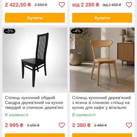
2 422,50
2 280
₴
від
₴
2 550 ₴
від 2 400 ₴
Купити
Купити
–5%
–4%
Стілець кухонний обідній
Стілець кухонний дерев'яний
Сандра дерев'яний на кухню
з ясена зі спинкою стільці на
твердий зі спинкою дерев'яні
кухню для кафе у вітальню
стільці кухонні обідні з дерева
стільчик із дерева з
В наявності
В наявності
дерев"яни сидінням Іску Н
2 995
2 380
₴
₴
3 150 ₴
2 480 ₴