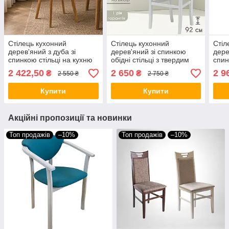
Стілець кухонний
Стілець кухонний
Стіл
дерев'яний з дуба зі
дерев'яний зі спинкою
дере
спинкою стільці на кухню
обідні стільці з твердим
спин
для кафе у вітальню
сидінням на кухню для
сиді
2 422,50
2 650
2 9
₴
₴
2 550 ₴
2 750 ₴
стільчик із дерева м`яке
кафе Торіно різні кольори
обід
сидіння Іску Н
віта
Купити
Купити
Акційні пропозиції та новинки
Топ продажів
–10%
Топ продажів
–10%