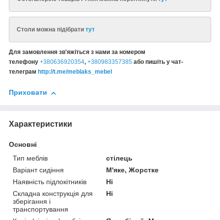
Столи можна підібрати
тут
Для замовлення зв'яжіться з нами за номером
телефону
+380636920354
,
+380983357385
або пишіть у чат-
телеграм
http://t.me/meblaks_mebel
Приховати
Характеристики
Основні
Тип меблів
стілець
Варіант сидіння
М'яке, Жорстке
Наявність підлокітників
Ні
Складна конструкція для
Ні
зберігання і
транспортування