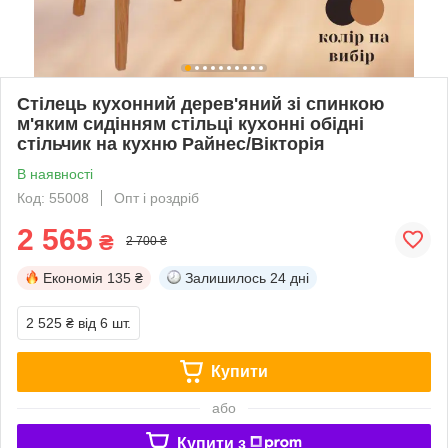
Стілець кухонний дерев'яний зі спинкою
м'яким сидінням стільці кухонні обідні
стільчик на кухню Райнес/Вікторія
В наявності
Код: 55008
Опт і роздріб
2 565
₴
2 700 ₴
Економія
135 ₴
Залишилось
24 дні
2 525 ₴
від 6 шт.
Купити
або
Купити з