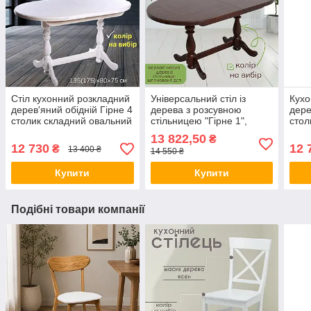
Стіл кухонний розкладний
Універсальний стіл із
Кухо
дерев'яний обідній Гірне 4
дерева з розсувною
дере
столик складний овальний
стільницею "Гірне 1",
стол
з дерева на кухню
1600(2000)х940 мм
з де
13 822,50
₴
135(175)х80см
135(
12 730
12 
₴
13 400 ₴
14 550 ₴
Купити
Купити
Подібні товари компанії