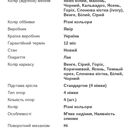
Колір (відтінок) меблів
Ясен білий, Махонь,
Чорний, Кальвадос, Ясень,
Горіх, Слонова кістка (ivory),
Венге, Білий, Сірий
Колір оббивки
Різні кольори
Виробник
Явір
Країна виробник
Україна
Гарантійний термін
12 міс
Стан
Новий
Покриття
Лак
Колір каркасу
Венге, Сірий, Горіх,
Коричневий, Ясень, Темный
орех, Слонова кістка, Білий,
Чорний
Підстава крісла
Стандартне (4 ніжки)
Тип опор
4 ніжки
Кількість опор
4 (шт.)
Колір
Різні кольори
Особливості
М'яке сидіння, Наявність
спинки
Поворотний механізм
Ні