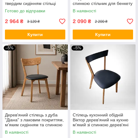
твердим сидінням стільці
спинкою стільчик для бенкету
кухонні обідні з дерева для
кафе кухні вітальні їдальні
Готово до відправки
В наявності
кухні вітальні дому Леддер
дому кухонні стільці
2 964
2 090
₴
₴
3 120 ₴
2 200 ₴
Купити
Купити
–5%
–5%
Дерев'яний стілець з дуба
Стілець кухонний обідній
"Діана" з лаковим покриттям,
Віктор дерев'яний на кухню
м'яким сидінням та спинкою
м'який зі спинкою дерев'яні
на кухню або вітальню
стільці кухонні обідні з дерева
В наявності
В наявності
комбіноваий