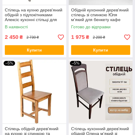
Стілець на кухню дерев'яний
Обідній кухонний дерев'яний
обідній з підлокітниками
стілець зі спинкою Юля
Алексіс кухонні стільці для
м'який для бенкету кафе
бару кафе ресторану
кухні вітальні їдальні дому
В наявності
Готово до відправки
залу дерев'янні
2 450
1 975
₴
₴
2 730 ₴
2 200 ₴
Купити
Купити
–5%
–5%
Стілець обідній дерев'яний
Стілець кухонний дерев'яний
на кухню зі спинкою та
обідній Олена м'який зі