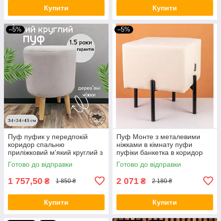
Купити
Купити
–5%
–5%
Пуф пуфик у передпокій
Пуф Монте з металевими
коридор спальню
ніжками в кімнату пуфи
приліжковий м'який круглий з
пуфіки банкетка в коридор
дерев'яними ніжками Поло
390х390х390 мм, металева
Готово до відправки
Готово до відправки
340х340х450 мм, ніжка
ніжка 220мм.
180мм.
1 757,50
2 071
₴
₴
1 850 ₴
2 180 ₴
Купити
Купити