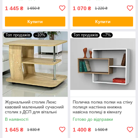
столики
для ліжечка дитячого
1 445
1 070
₴
₴
1 650 ₴
1 220 ₴
Купити
Купити
Топ продажів
–10%
Топ продажів
–7%
Журнальний столик Люкс
Поличка полка полки на стіну
кавовий маленький сучасний
полиця настінна книжна
столик з ДСП для вітальні
навісна полиці в кімнату
спальні або кімнати
підвісні ПН-9 1042х220х662
В наявності
Готово до відправки
журнальні столики для дому
мм.
1 645
1 400
₴
₴
1 830 ₴
1 500 ₴