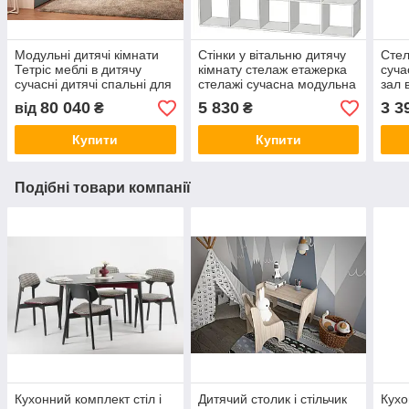
Модульні дитячі кімнати
Стінки у вітальню дитячу
Стел
Тетріс меблі в дитячу
кімнату стелаж етажерка
суча
сучасні дитячі спальні для
стелажі сучасна модульна
зал 
підлітків модульні меблі
стінка вітальні стінки
моду
80 040
5 830
3 3
від
₴
₴
для дитячої кімнати
модуль 11
дитя
(1776х336х1776 мм.)
Купити
Купити
Подібні товари компанії
Кухонний комплект стіл і
Дитячий столик і стільчик
Кухо