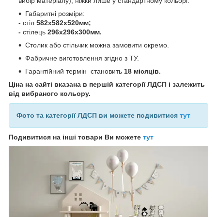
вибір матеріалу), ніжки лише у стандартному кольорі.
Габаритні розміри:
- стіл
582х582х520мм;
-
стілець
296х296х300мм.
Столик або стільчик можна замовити окремо.
Фабричне виготовлення згідно з ТУ.
Гарантійний термін становить
18 місяців.
Ціна на сайті вказана в першій категорії ЛДСП і залежить
від вибраного кольору.
Фото та категорії ЛДСП ви можете подивитися
тут
Подивитися на інші товари Ви можете
тут