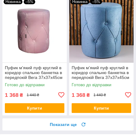
Новинка
–5%
Новинка
–5%
Пуфик м'який пуф круглий в
Пуфик м'який пуф круглий в
коридор спальню банкетка в
коридор спальню банкетка в
передпокій Вега 37х37х45см
передпокій Вега 37х37х45см
пуфи пуфики Різні кольори!
пуфи пуфики для дому
Готово до відправки
Готово до відправки
1 368
1 368
₴
₴
1 440 ₴
1 440 ₴
Купити
Купити
Показати ще