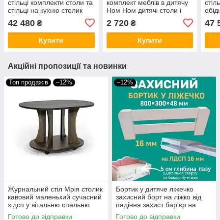
стільці комплекти столи та
комплект меблів в дитячу
стіл
стільці на кухню столик
Ном Ном дитячі столи і
обід
розкладний овальний
стільці меблі для садочка
Спей
42 480
2 720
47 
₴
₴
Венті 4 дерев`яних
дере
стільчика Корса
Купити
Купити
Акційні пропозиції та новинки
Топ продажів
–12%
–12%
Журнальний стіл Мрія столик
Бортик у дитяче ліжечко
кавовий маленький сучасний
захисний борт на ліжко від
з дсп у вітальню спальню
падіння захист бар'єр на
кімнату журнальні столи
ЛДСП 16мм захисні бортики
Готово до відправки
Готово до відправки