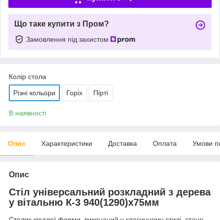
Що таке купити з Пром?
Замовлення під захистом
Колір стола
Різні кольори
Горіх
Пірті
В наявності
Опис
Характеристики
Доставка
Оплата
Умови п
Опис
Стіл універсальний розкладний з дерева
у вітальню К-3 940(1290)х75мм
Столик круглої форми, виконаний у класичному стилі, стане