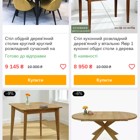
Стіл обідній дерев'яний
Стіл кухонний розкладний
столик круглий круглий
дерев'яний у вітальню Явір 1
розкладний сучасний на
кухонні обідні столи з дерева
кухню Женова 900(1300)х750
столики для кухні
Готово до відправки
В наявності
мм
120(160)х75 см
9 145
8 950
₴
₴
10 300 ₴
10 000 ₴
Купити
Купити
–9%
–6%