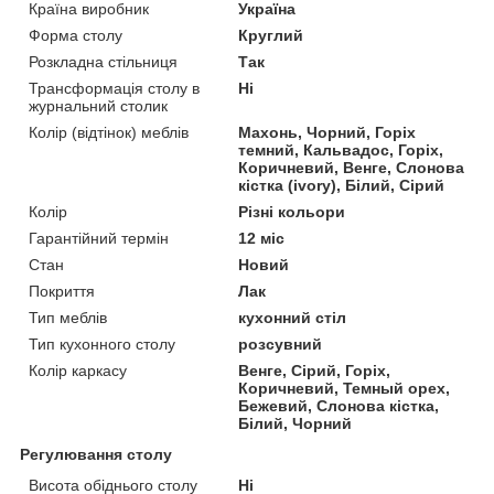
Країна виробник
Україна
Форма столу
Круглий
Розкладна стільниця
Так
Трансформація столу в
Ні
журнальний столик
Колір (відтінок) меблів
Махонь, Чорний, Горіх
темний, Кальвадос, Горіх,
Коричневий, Венге, Слонова
кістка (ivory), Білий, Сірий
Колір
Різні кольори
Гарантійний термін
12 міс
Стан
Новий
Покриття
Лак
Тип меблів
кухонний стіл
Тип кухонного столу
розсувний
Колір каркасу
Венге, Сірий, Горіх,
Коричневий, Темный орех,
Бежевий, Слонова кістка,
Білий, Чорний
Регулювання столу
Висота обіднього столу
Ні