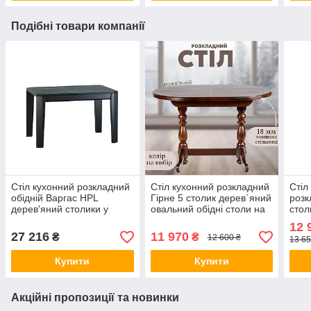
Подібні товари компанії
Стіл кухонний розкладний
Стіл кухонний розкладний
Стіл
обідній Варгас HPL
Гірне 5 столик дерев`яний
розк
дерев'яний столики у
овальний обідні столи на
стол
вітальню кімнату кухонні
кухню в вітальню кімнату
стол
12 
столи для кухні кафе
120(160) х 80 см
х 80
27 216
11 970
₴
₴
12 600 ₴
13 65
Купити
Купити
Акційні пропозиції та новинки