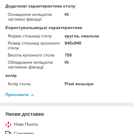
Додаткові характеристики столу
Оснащення коліщаток
Ні
системої фіксації
Користувальницькі характеристики
Форма стільниці столу
кругла, овальна
Розмір стільниці кухонного
940х940
стола
Висота кухонного стола
750
Обладнання коліщаток
Ні
системою фіксації
колір
Колір стола
Різні кольори
Приховати
Умови доставки
Нова Пошта
Самовивіз