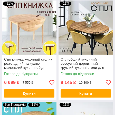
–11%
–11%
Стіл книжка кухонний столик
Стіл обідній кухонний
розкладний на кухню
розсувний дерев'яний
маленький кухонні обідні
круглий кухонні столи для
столи для кухні Лілія
кухні Женова Д90(130) см
Готово до відправки
Готово до відправки
різні кольори
6 699
9 145
₴
₴
7 550 ₴
10 300 ₴
Купити
Купити
Топ Продажів
–11%
–11%