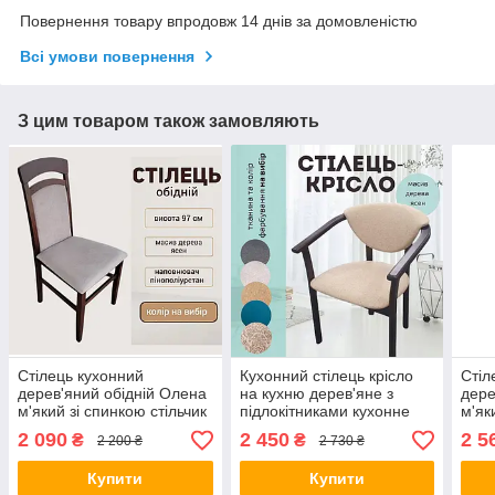
Повернення товару впродовж 14 днів за домовленістю
Всі умови повернення
З цим товаром також замовляють
Стілець кухонний
Кухонний стілець крісло
Стіл
дерев'яний обідній Олена
на кухню дерев'яне з
дере
м'який зі спинкою стільчик
підлокітниками кухонне
м'як
для бенкету кафе кухні
для кухні готелю і
кухо
2 090
2 450
2 5
₴
₴
2 200 ₴
2 730 ₴
вітальні їдальні дому
ресторану в кафе Алексіс
кафе
кухонні стільці
різний колір
Купити
Купити