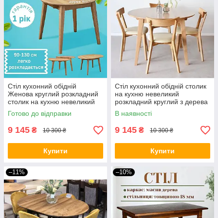
Стіл кухонний обідній
Стіл кухонний обідній столик
Женова круглий розкладний
на кухню невеликий
столик на кухню невеликий
розкладний круглий з дерева
дерев’яний сучасний стіл для
кухонні столи Женова
Готово до відправки
В наявності
кухні та їдальні
Д90(130)
9 145
9 145
₴
₴
10 300 ₴
10 300 ₴
Купити
Купити
–11%
–10%