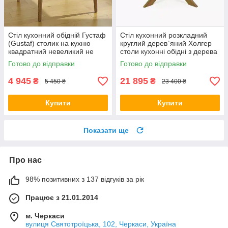
Стіл кухонний обідній Густаф
Стіл кухонний розкладний
(Gustaf) столик на кухню
круглий дерев`яний Холгер
квадратний невеликий не
столи кухонні обідні з дерева
розкладний дерев'яний
на кухню в кафе 1200
Готово до відправки
Готово до відправки
сучасний для кухні
(1700)х1200х40(20+20)
4 945
21 895
₴
₴
5 450 ₴
23 400 ₴
Купити
Купити
Показати ще
Про нас
98% позитивних з 137 відгуків за рік
Працює з 21.01.2014
м. Черкаси
вулиця Святотроїцька, 102, Черкаси, Україна