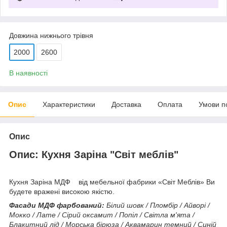
Довжина нижнього трівня
2000
2600
В наявності
Опис
Характеристики
Доставка
Оплата
Умови п
Опис
Опис: Кухня Заріна "Світ меблів"
Кухня Заріна МДФ від мебельної фабрики «Світ Меблів» Ви
будете вражені високою якістю.
Фасади МДФ фарбований:
Білий шовк / Пломбір / Айворі /
Мокко / Лате / Сірий оксамит / Попіл / Світла м'ята /
Блакитний лід / Морська бірюза / Аквамарин темний / Синій