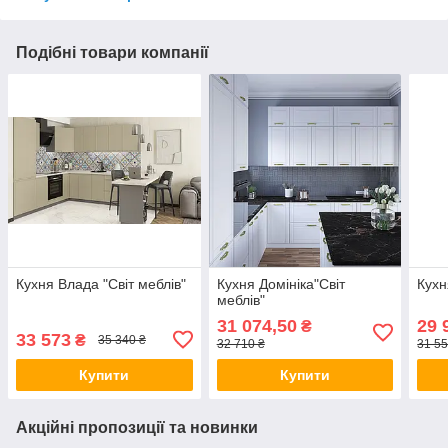
Подібні товари компанії
Кухня Влада "Світ меблів"
Кухня Домініка"Світ
Кухн
меблів"
31 074,50
29 
₴
33 573
₴
35 340 ₴
32 710 ₴
31 55
Купити
Купити
Акційні пропозиції та новинки