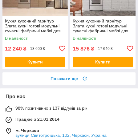
Кухня кухонний гарнітур
Кухня кухонний гарнітур
Злата кухні готові модульні
Злата кухні готові модульні
сучасні фабричні меблі для
сучасні фабричні меблі для
кухні 2 метри кухонні
кухні 2.6 метри кухонні
В наявності
В наявності
гарнітури маленька кухня
гарнітури маленька кухня
12 240
15 876
₴
₴
13 600 ₴
17 640 ₴
Купити
Купити
Показати ще
Про нас
98% позитивних з 137 відгуків за рік
Працює з 21.01.2014
м. Черкаси
вулиця Святотроїцька, 102, Черкаси, Україна