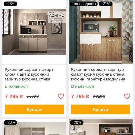
–23%
Топ продажів
–21%
Кухонний сервант смарт-
Кухонний сервант гарнітур
кухня Лайт 2 кухонний
смарт кухня кухонна стінка
гарнітур кухонна стінка
кухонні гарнітури модульна
кухонні гарнітури модульна
міні кухня Лайт-1 для
В наявності
В наявності
міні кухня комплект кухонний
маленької кухні
7 295
7 795
₴
₴
9 500 ₴
9 810 ₴
Купити
Купити
–20%
–20%