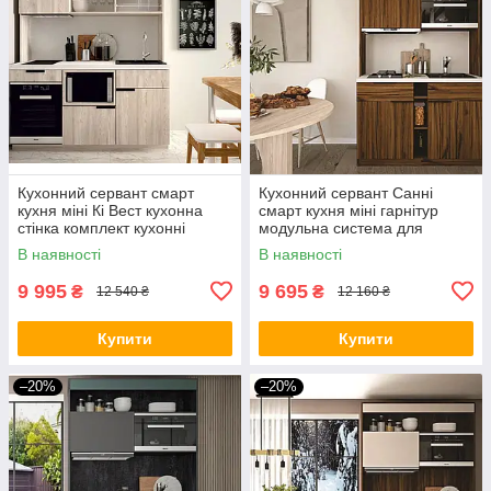
Кухонний сервант смарт
Кухонний сервант Санні
кухня міні Кі Вест кухонна
смарт кухня міні гарнітур
стінка комплект кухонні
модульна система для
гарнітури модульна система
маленької кухні кухонні
В наявності
В наявності
для маленької кухні
гарнітури 1300х600х2010мм
9 995
9 695
₴
₴
12 540 ₴
12 160 ₴
Купити
Купити
–20%
–20%