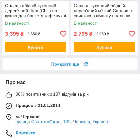
Стілець обідній кухонний
Стілець кухонний обідній
дерев'яний Чілл (Chill) на
дерев'яний м'який Сандра зі
кухню для банкету кафе кухні
спинкою в кімнату вітальню
м'які стільці для кухні різні
спальню на кухню стільці для
В наявності
В наявності
кольори
офісу різні кольори
3 395
2 795
₴
₴
3 650 ₴
2 950 ₴
Купити
Купити
Показати ще
Про нас
98% позитивних з 137 відгуків за рік
Працює з 21.01.2014
м. Черкаси
вулиця Святотроїцька, 102, Черкаси, Україна
Контакти