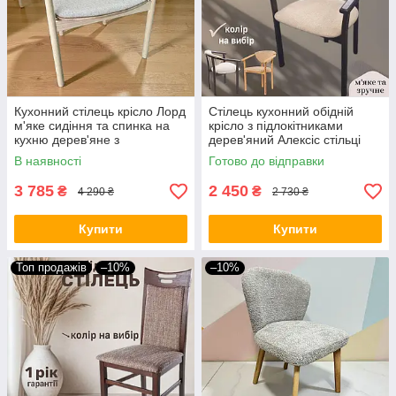
Кухонний стілець крісло Лорд
Стілець кухонний обідній
м'яке сидіння та спинка на
крісло з підлокітниками
кухню дерев'яне з
дерев'яний Алексіс стільці
підлокітниками для кухні
для будинку бару кафе
В наявності
Готово до відправки
готелю і ресторану в кафе
ресторана
3 785
2 450
₴
₴
4 290 ₴
2 730 ₴
Купити
Купити
Топ продажів
–10%
–10%