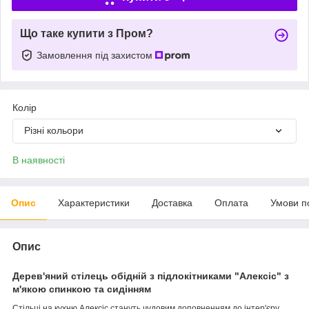
Що таке купити з Пром?
Замовлення під захистом
Колір
Різні кольори
В наявності
Опис
Характеристики
Доставка
Оплата
Умови п
Опис
Дерев'яний стілець обідній з підлокітниками "Алексіс" з
м'якою спинкою та сидінням
Стільці на кухню Алексіс стануть чудовим доповненням до інтер'єру