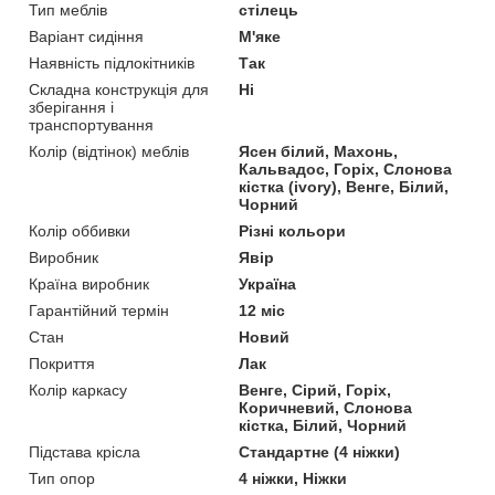
Тип меблів
стілець
Варіант сидіння
М'яке
Наявність підлокітників
Так
Складна конструкція для
Ні
зберігання і
транспортування
Колір (відтінок) меблів
Ясен білий, Махонь,
Кальвадос, Горіх, Слонова
кістка (ivory), Венге, Білий,
Чорний
Колір оббивки
Різні кольори
Виробник
Явір
Країна виробник
Україна
Гарантійний термін
12 міс
Стан
Новий
Покриття
Лак
Колір каркасу
Венге, Сірий, Горіх,
Коричневий, Слонова
кістка, Білий, Чорний
Підстава крісла
Стандартне (4 ніжки)
Тип опор
4 ніжки, Ніжки