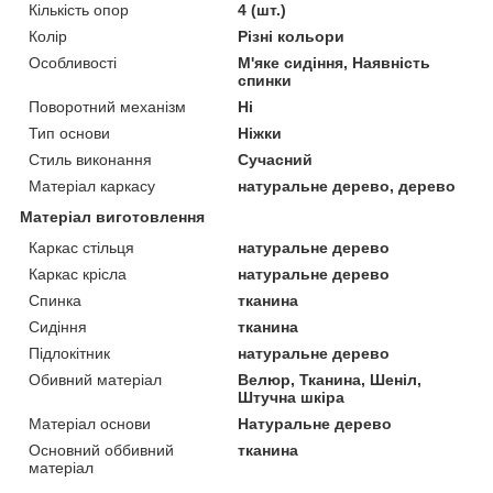
Кількість опор
4 (шт.)
Колір
Різні кольори
Особливості
М'яке сидіння, Наявність
спинки
Поворотний механізм
Ні
Тип основи
Ніжки
Стиль виконання
Сучасний
Матеріал каркасу
натуральне дерево, дерево
Матеріал виготовлення
Каркас стільця
натуральне дерево
Каркас крісла
натуральне дерево
Спинка
тканина
Сидіння
тканина
Підлокітник
натуральне дерево
Обивний матеріал
Велюр, Тканина, Шеніл,
Штучна шкіра
Матеріал основи
Натуральне дерево
Основний оббивний
тканина
матеріал