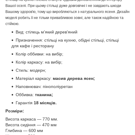
Вашої оселі. При цьому стільці дуже довговічні і не завдають шкоди
Вашому здоров'ю, тому що виробляються з натурального ясеня. Дизайн
моделі робить її не тільки привабливою зовні, але також надійною та
стійкою.
Вид: стілець м'який дерев'яний
Призначення: стільці на кухню, обідні стільці, стільці
для кафе і ресторану
Колір оббивки: на вибір;
Колір каркасу: на вибір;
Стиль: модерн;
Матеріал каркасу:
масив дерева ясен;
Наповнювач: пінополіуретан
Оббивка:
тканина;
Гарантія
18 місяців.
Розміри:
Висота каркаса ― 770 мм.
Висота сидіння ― 470 мм
Глибина ― 600 мм