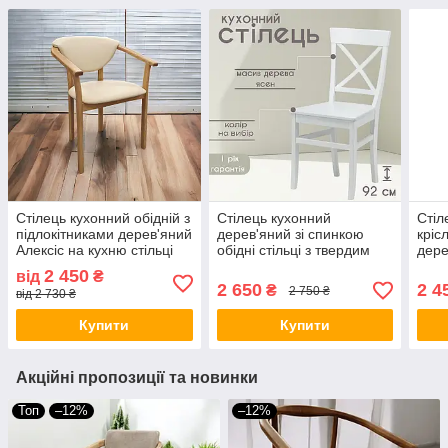
Стілець кухонний обідній з
Стілець кухонний
Стіл
підлокітниками дерев'яний
дерев'яний зі спинкою
кріс
Алексіс на кухню стільці
обідні стільці з твердим
дере
для будинку бару кафе
сидінням на кухню для
для 
2 450
від
₴
ресторана
кафе Торіно різні кольори
рест
2 650
2 4
₴
2 750 ₴
від 2 730 ₴
Купити
Купити
Акційні пропозиції та новинки
Топ
–12%
–12%