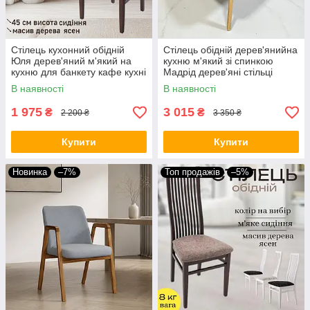
Стілець кухонний обідній
Стілець обідній дерев'янийна
Юля дерев'яний м'який на
кухню м'який зі спинкою
кухню для банкету кафе кухні
Мадрід дерев'яні стільці
стільці кухонні обідні з дерева
кухонні обідні з дерева для
В наявності
В наявності
різні кольори
кухні вітальні дому
1 975
3 015
₴
₴
2 200 ₴
3 350 ₴
Купити
Купити
Новинка
–7%
Топ продажів
–5%