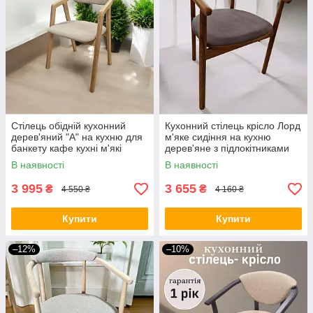
Стілець обідній кухонний
Кухонний стілець крісло Лорд
дерев'яний "А" на кухню для
м'яке сидіння на кухню
банкету кафе кухні м'які
дерев'яне з підлокітниками
стільці для кухні різні кольори
для кухні готелю і ресторану
В наявності
В наявності
в кафе
3 995
3 655
₴
₴
4 550 ₴
4 160 ₴
Купити
Купити
–12%
–10%