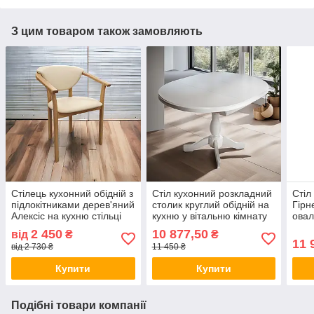
З цим товаром також замовляють
Стілець кухонний обідній з
Стіл кухонний розкладний
Стіл
підлокітниками дерев'яний
столик круглий обідній на
Гірн
Алексіс на кухню стільці
кухню у вітальню кімнату
овал
для будинку бару кафе
столи столики для кафе К
кухн
2 450
10 877,50
від
₴
₴
ресторана
3 Д-94(129) см
120(
11 
від 2 730 ₴
11 450 ₴
Купити
Купити
Подібні товари компанії