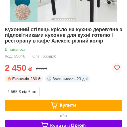
Кухонний стілець крісло на кухню дерев'яне з
підлокітниками кухонне для кухні готелю і
ресторану в кафе Алексіс різний колір
В наявності
Код: 55046
Опт і роздріб
2 450
₴
2 730 ₴
Економія
280 ₴
Залишилось
23 дні
2 565 ₴
від 6 шт.
Купити
або
Купити з