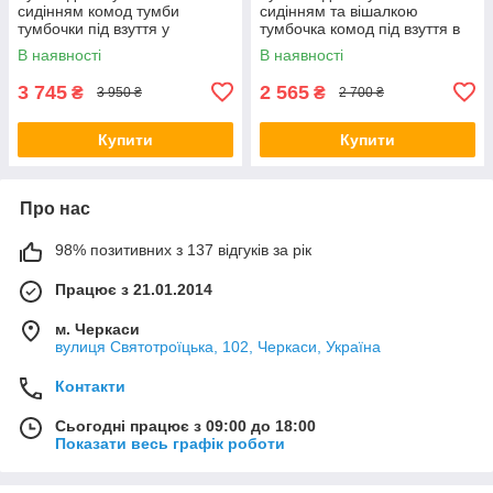
сидінням комод тумби
сидінням та вішалкою
тумбочки під взуття у
тумбочка комод під взуття в
передпокій коридор ТО 12
передпокій коридор Саліван
В наявності
В наявності
1000х400х730 мм.
600х330х830 мм.
3 745
2 565
₴
₴
3 950 ₴
2 700 ₴
Купити
Купити
Про нас
98% позитивних з 137 відгуків за рік
Працює з 21.01.2014
м. Черкаси
вулиця Святотроїцька, 102, Черкаси, Україна
Контакти
Сьогодні працює з 09:00 до 18:00
Показати весь графік роботи