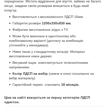
передпокою. Містить відділення для взуття, займає не багато
місця, завдяки своїм розмірам впишеться в будь-який
інтер'єр.
Виготовляється з високоякісного ЛДСП 16мм.
Габаритні розміри
1200х330х830 мм.
Фабричне виготовлення згідно з ТУ.
Може бути виконана в однотонному або
комбінованому варіанті (доплату за комбінацію
уточнюйте у менеджера).
Ніжки лише у стандартному кольорі. Матеріал
виготовлення ніжок дерево.
Висувний ящик комплектується телескопічними
напрямними.
Колір ЛДСП на вибір
(нижче в описі посилання на
вибір матеріалу).
Гарантійний термін становить
18 місяців.
Ціна на сайті вказується за першу категорію ЛДСП
однотон.