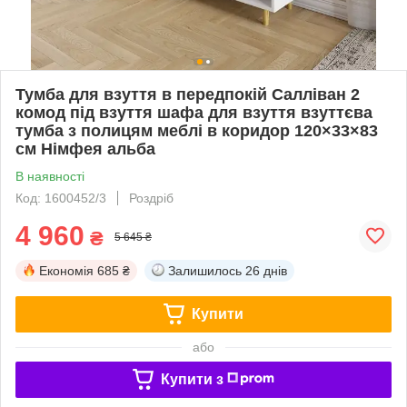
Тумба для взуття в передпокій Салліван 2
комод під взуття шафа для взуття взуттєва
тумба з полицям меблі в коридор 120×33×83
см Німфея альба
В наявності
Код: 1600452/3
Роздріб
4 960
₴
5 645 ₴
Економія
685 ₴
Залишилось
26 днів
Купити
або
Купити з