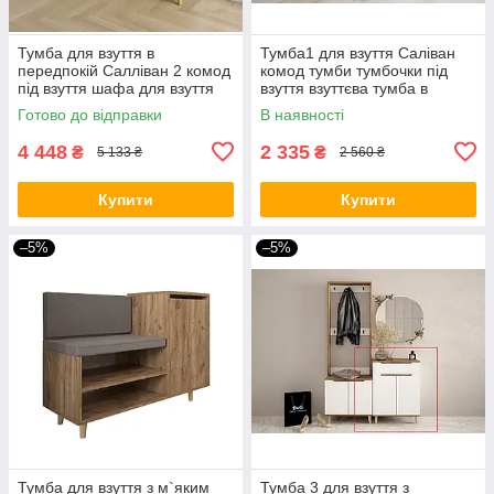
Тумба для взуття в
Тумба1 для взуття Саліван
передпокій Салліван 2 комод
комод тумби тумбочки під
під взуття шафа для взуття
взуття взуттєва тумба в
взуттєва тумба з полицям
передпокій 600х330х830 мм
Готово до відправки
В наявності
меблі в коридор 120×33×83
см
4 448
2 335
₴
₴
5 133 ₴
2 560 ₴
Купити
Купити
–5%
–5%
Тумба для взуття з м`яким
Тумба 3 для взуття з