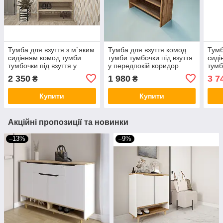
Тумба для взуття з м`яким
Тумба для взуття комод
Тумб
сидінням комод тумби
тумби тумбочки під взуття
сиді
тумбочки під взуття у
у передпокій коридор
тумб
передпокій коридор
взуттєва тумбочка ПВ 1
пере
2 350
1 980
3 7
₴
₴
взуттєва тумбочка ТО 9
700х250х8000 мм.
1000
680х360х490 мм.
Купити
Купити
Акційні пропозиції та новинки
–13%
–9%