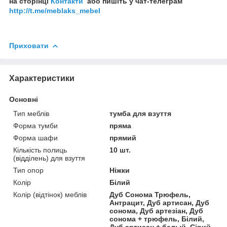
на сторінці
Контакти
або пишіть у чат-телеграм
http://t.me/meblaks_mebel
Приховати
Характеристики
Основні
Тип меблів
тумба для взуття
Форма тумби
пряма
Форма шафи
прямий
Кількість полиць
10 шт.
(відділень) для взуття
Тип опор
Ніжки
Колір
Білий
Колір (відтінок) меблів
Дуб Сонома Трюфель,
Антрацит, Дуб артисан, Дуб
сонома, Дуб артезіан, Дуб
сонома + трюфель, Білий,
Дуб артисан + белый, Сірий