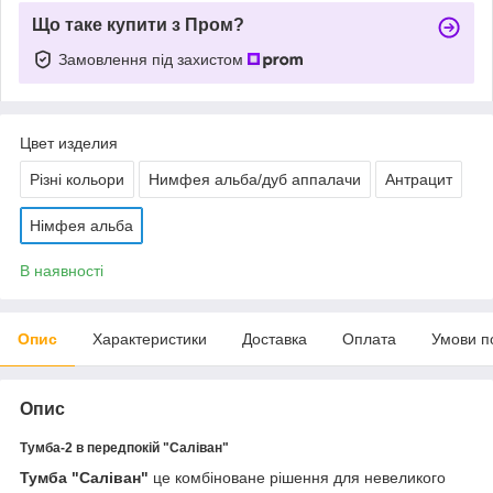
Що таке купити з Пром?
Замовлення під захистом
Цвет изделия
Різні кольори
Нимфея альба/дуб аппалачи
Антрацит
Німфея альба
В наявності
Опис
Характеристики
Доставка
Оплата
Умови п
Опис
Тумба-2 в передпокій "Саліван"
Тумба "Саліван"
це комбіноване рішення для невеликого