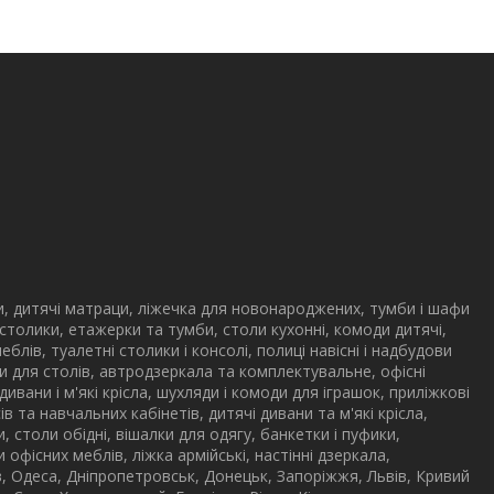
и, дитячі матраци, ліжечка для новонароджених, тумби і шафи
 столики, етажерки та тумби, столи кухонні, комоди дитячі,
меблів, туалетні столики і консолі, полиці навісні і надбудови
дови для столів, автродзеркала та комплектувальне, офісні
 дивани і м'які крісла, шухляди і комоди для іграшок, приліжкові
в та навчальних кабінетів, дитячі дивани та м'які крісла,
ли, столи обідні, вішалки для одягу, банкетки і пуфики,
офісних меблів, ліжка армійські, настінні дзеркала,
ів, Одеса, Дніпропетровськ, Донецьк, Запоріжжя, Львів, Кривий