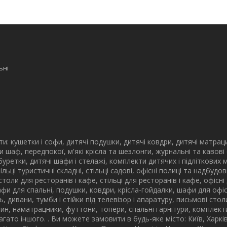
ьні
: кушетки і софи, дитячі подушки, дитячі ковдри, дитячі матрац
и шаф, передпокої, м'які крісла та шезлонги, журнальні та кавові
 табуретки, дитячі шафи і стелажі, комплекти дитячих і підліткових 
стільці туристичні складні, стільці садові, офісні полиці та надбу
столи для ресторанів і кафе, стільці для ресторанів і кафе, офісні
афи для спальні, подушки, ковдри, крісла-гойдалки, шафи для офісі
ьнь, дивани, тумби і стійки під телевізор і апаратуру, письмові сто
ин, наматрацники, футтони, топери, спальні гарнітури, комплекти 
багато іншого. . Ви можете замовити в будь-яке місто: Київ, Харк