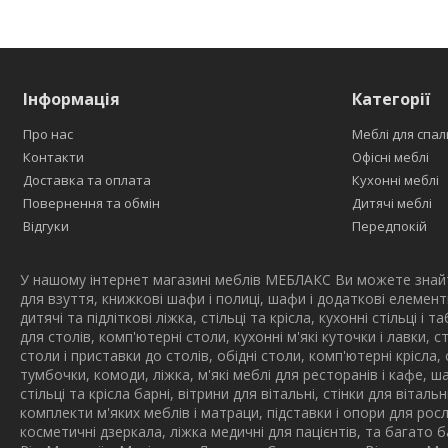
Інформація
Категорії
Про нас
Меблі для спал
Контакти
Офісні меблі
Доставка та оплата
Кухонні меблі
Повернення та обмін
Дитячі меблі
Відгуки
Передпокій
У нашому інтернет магазині меблів МЕБЛАКС Ви можете знайти
для взуття, книжкові шафи і полиці, шафи і додаткові елемент
дитячі та підліткові ліжка, стільці та крісла, кухонні стільці і
для столів, комп'ютерні столи, кухонні м'які куточки і лавки, 
столи і приставки до столів, обідні столи, комп'ютерні крісла, 
тумбочки, комоди, ліжка, м'які меблі для ресторанів і кафе, ш
стільці та крісла барні, вітрини для вітальні, стінки для вітал
комплекти м'яких меблів і матраци, підставки і опори для росл
косметичні дзеркала, ліжка медичні для пацієнтів, та багато 