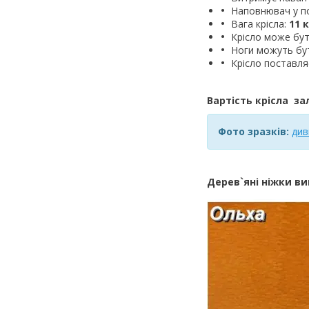
Наповнювач у по
Вага крісла:
11 к
Крісло може бу
Ноги можуть бути
Крісло поставля
Вартість крісла за
Фото зразків:
див
Дерев`яні ніжки виг