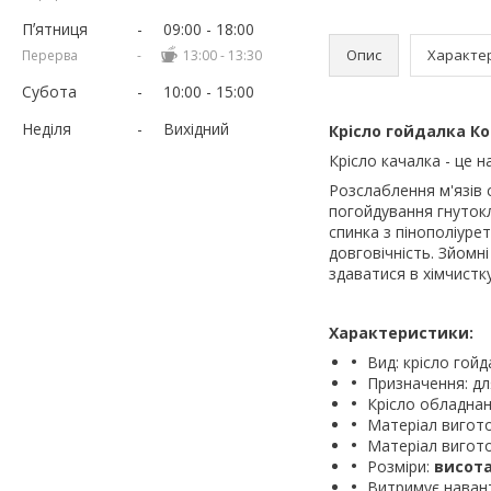
Пʼятниця
09:00
18:00
Опис
Характе
13:00
13:30
Субота
10:00
15:00
Неділя
Вихідний
Крісло гойдалка Ко
Крісло качалка - це
Розслаблення м'язів 
погойдування гнутокл
спинка з пінополіурет
довговічність. Зйом
здаватися в хімчистк
Характеристики:
Вид: крісло гойд
Призначення: для
Крісло обладнан
Матеріал вигот
Матеріал вигот
Розміри:
висота
Витримує наван