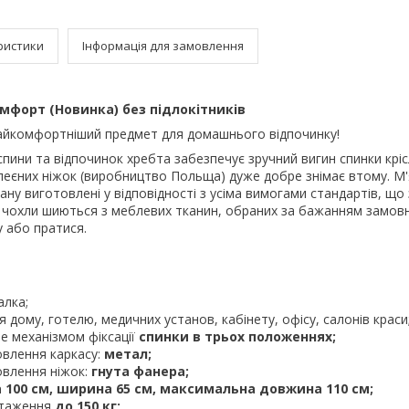
ристики
Інформація для замовлення
мфорт (Новинка) без підлокітників
 найкомфортніший предмет для домашнього відпочинку!
спини та відпочинок хребта забезпечує зручний вигин спинки крі
еєних ніжок (виробництво Польща) дуже добре знімає втому. М'
ану виготовлені у відповідності з усіма вимогами стандартів, що 
ні чохли шиються з меблевих тканин, обраних за бажанням замов
у або пратися.
алка;
 дому, готелю, медичних установ, кабінету, офісу, салонів краси
е механізмом фіксації
спинки в трьох положеннях;
овлення каркасу:
метал;
овлення ніжок:
гнута фанера;
 100 см, ширина 65 см, максимальна довжина 110 см;
таження
до 150 кг;