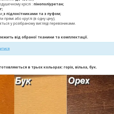
душечному кріслі :
пінополіуретан;
г;
ти
з підлокітниками та з пуфом;
 прямі або круглі (в одну ціну);
ється у розібраному вигляді перевізниками.
лежить від обраної тканини та комплектації.
итися
отовляються в трьох кольорах: горіх, вільха, бук.