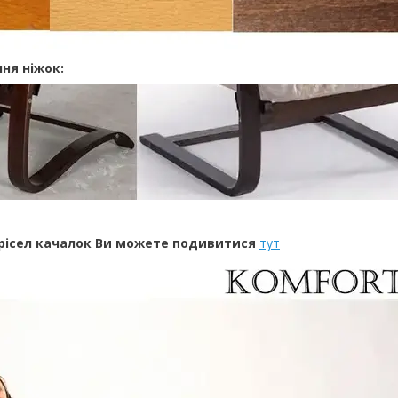
ня ніжок:
рісел качалок Ви можете подивитися
тут