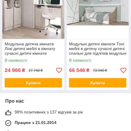
Модульна дитяча кімната
Модульні дитячі кімнати Тоні
Локі дитячі меблі в кімнату
меблі в дитячу сучасні дитячі
сучасні дитячі кімнати
спальні для підлітків модульні
спальні стінки для дівчаток
меблі для дитячої кімнати
В наявності
В наявності
хлопчиків
24 966
66 546
₴
₴
27 740 ₴
73 940 ₴
Купити
Купити
Про нас
98% позитивних з 137 відгуків за рік
Працює з 21.01.2014