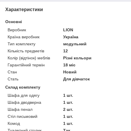
Характеристики
Основні
Виробник
LION
Країна виробник
Україна
Тип комплекту
модульний
Кількість предметів
12
Колір (відтінок) меблів
Різні кольори
Гарантійний термін
18 міс
Стан
Новий
Стать
Для дівчаток
Склад комплекту
Шафа для одягу
1 шт.
Шафа дводверна
1 шт.
Шафа пенал
2 шт.
Стіл письмовий
1 шт.
Комод
1 шт.
Туалетний столик
Так