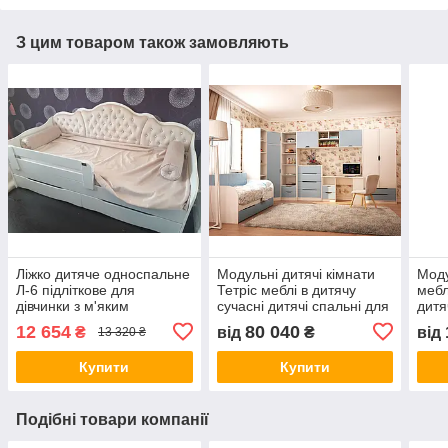
З цим товаром також замовляють
Ліжко дитяче односпальне
Модульні дитячі кімнати
Моду
Л-6 підліткове для
Тетріс меблі в дитячу
мебл
дівчинки з м'яким
сучасні дитячі спальні для
дитя
узголів'ям, подушками та
підлітків модульні меблі
підл
12 654
80 040
₴
від
₴
від
13 320 ₴
висувними ящиками
для дитячої кімнати
дитя
Купити
Купити
Подібні товари компанії