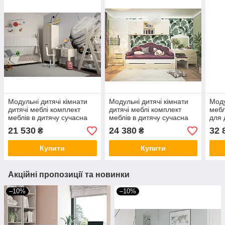
Модульні дитячі кімнати
Модульні дитячі кімнати
Моду
дитячі меблі комплект
дитячі меблі комплект
мебл
меблів в дитячу сучасна
меблів в дитячу сучасна
для 
дитяча кімната Інді
дитяча кімната для
суча
21 530
24 380
32 
₴
₴
дівчинки Італія комплект
комп
№2
Італ
Купити
Купити
Акційні пропозиції та новинки
–10%
–10%