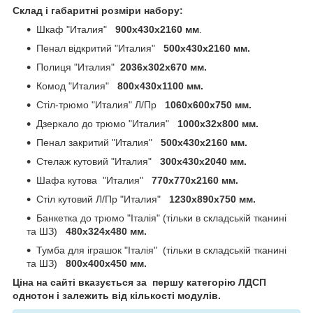
Склад і габаритні розміри набору:
Шкаф "Италия"
900х430х2160 мм
.
Пенал відкритий "Италия"
500х430х2160 мм.
Полиця "Италия"
2036х302х670 мм.
Комод "Италия"
800х430х1100 мм.
Стіл-трюмо "Италия" Л/Пр
1060х600х750 мм.
Дзеркало до трюмо "Италия"
1000х32х800 мм.
Пенал закритий "Италия"
500х430х2160 мм.
Стелаж кутовий "Италия"
300х430х2040 мм.
Шафа кутова "Италия"
770х770х2160 мм.
Стіл кутовий Л/Пр "Италия"
1230х890х750 мм.
Банкетка до трюмо "Італія" (тільки в складській тканині
та ШЗ)
480х324х480 мм.
Тумба для іграшок "Італія" (тільки в складській тканині
та ШЗ)
800х400х450 мм.
Ціна на сайті вказується за першу категорію ЛДСП
однотон і залежить від кількості модулів.