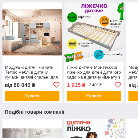
Модульні дитячі кімнати
Ліжко дитяче Монтессорі
Моду
Тетріс меблі в дитячу
ліжечко для дітей дитячого
мебл
сучасні дитячі спальні для
садочка в дитячу кімнату з
дитя
підлітків модульні меблі
бортиками 140 х 70 см
підл
80 040
1 915
від
₴
₴
від
2 400 ₴
для дитячої кімнати
різні кольори
дитя
Купити
Купити
Подібні товари компанії