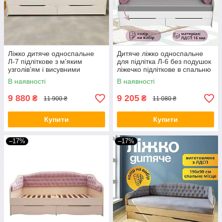
Ліжко дитяче односпальне
Дитяче ліжко односпальне
Л-7 підліткове з м’яким
для підлітка Л-6 без подушок
узголів’ям і висувними
ліжечко підліткове в спальню
ящиками дитяче ліжко для
для дівчинки з шухлядами
В наявності
В наявності
хлопчика та дівчинки
9 880
9 205
₴
₴
11 900 ₴
11 080 ₴
Купити
Купити
–17%
–17%