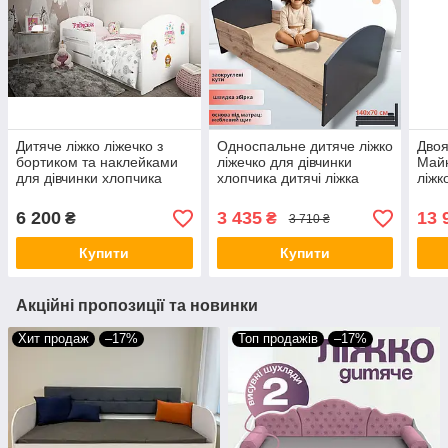
Дитяче ліжко ліжечко з
Односпальне дитяче ліжко
Двоя
бортиком та наклейками
ліжечко для дівчинки
Май
для дівчинки хлопчика
хлопчика дитячі ліжка
ліжк
дитячі ліжка ліжечка Вольт
ліжечко в дитячу кімнату
двоя
160х80см
ліжечка для садочка
ліже
6 200
3 435
13 
₴
₴
3 710 ₴
140х70 см
дівч
Купити
Купити
Акційні пропозиції та новинки
Хит продаж
–17%
Топ продажів
–17%