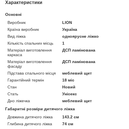
Характеристики
Основні
Виробник
LION
Країна виробник
Україна
Вид ліжка
одноярусне ліжко
Кількість спальних місць
1
Матеріал виготовлення
ДСП ламінована
каркаса
Матеріал виготовлення
ДСП ламінована
фасаду
Підстава спального місця
меблевий щит
Гарантійний термін
18 міс
Стан
Новий
Стать
Унісекс
Дно ліжечка
меблевий щит
Габаритні розміри дитячого ліжка
Довжина дитячого ліжка
143.2 см
Глибина дитячого ліжка
74 см