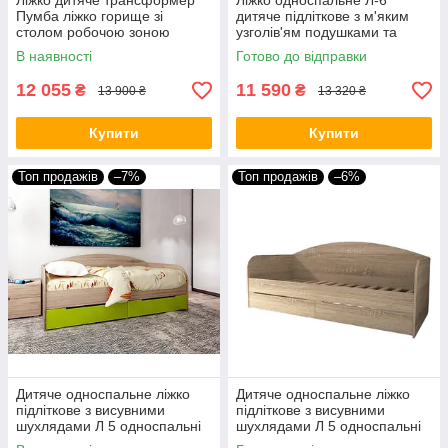
Ліжко дитяче трансформер
Ліжко односпальне Л-6
Пумба ліжко горище зі
дитяче підліткове з м'яким
столом робочою зоною
узголів'ям подушками та
дитячі ліжка трансформери з
висувними ящиками колір на
В наявності
Готово до відправки
шафою
вибір
12 055
11 590
₴
₴
13 900 ₴
13 320 ₴
Купити
Купити
Топ продажів
–7%
Топ продажів
–6%
Дитяче односпальне ліжко
Дитяче односпальне ліжко
підліткове з висувними
підліткове з висувними
шухлядами Л 5 односпальні
шухлядами Л 5 односпальні
дитячі ліжка для підлітків
дитячі ліжка для підлітків