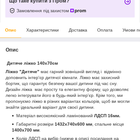
Що таке купити з Пром?
Замовлення під захистом
Опис
Характеристики
Доставка
Оплата
Умови п
Опис
Дитяче ліжко 140х70см
Ліжко "Дитяче"
має гарний зовнішній вигляд і відмінно
доповнить інтер'єр дитячої кімнати. Ліжко має захисний
бортик, що гарантує безпеку вашої дитини під час сну.
Дизайн ліжка має просту та елегантну форму, що дозволяє
легко інтегрувати його в будь-який інтер'єр. Крім того, ми
пропонуємо ліжко в різних варіантах кольорів, щоб ви могли
знайти ідеальний варіант для своєї дитини.
Матеріал високоякісний ламінований
ЛДСП 16мм.
Габаритні розміри
1432х740х600 мм
, спальне місце
1400х700 мм
.
Колір ЛДСП на вибір (нижче в описі посилання на