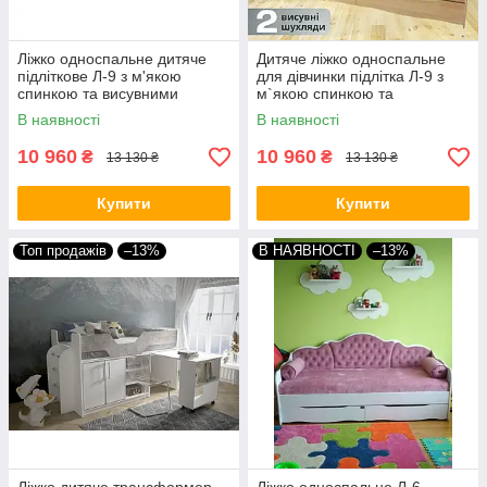
Ліжко односпальне дитяче
Дитяче ліжко односпальне
підліткове Л-9 з м'якою
для дівчинки підлітка Л-9 з
спинкою та висувними
м`якою спинкою та
ящиками для підлітка
висувними ящиками дитячі
В наявності
В наявності
190х90см
ліжка 1900х900 мм
10 960
10 960
₴
₴
13 130 ₴
13 130 ₴
Купити
Купити
Топ продажів
–13%
В НАЯВНОСТІ
–13%