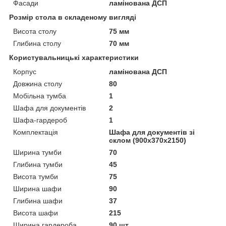
Фасади
ламінована ДСП
Розмір стола в складеному вигляді
Висота столу
75 мм
Глибина столу
70 мм
Користувальницькі характеристики
Корпус
ламінована ДСП
Довжина столу
80
Мобільна тумба
1
Шафа для документів
2
Шафа-гардероб
1
Комплектація
Шафа для документів зі
склом (900х370х2150)
Ширина тумби
70
Глибина тумби
45
Висота тумби
75
Ширина шафи
90
Глибина шафи
37
Висота шафи
215
Ширина гардероба
90 шт.