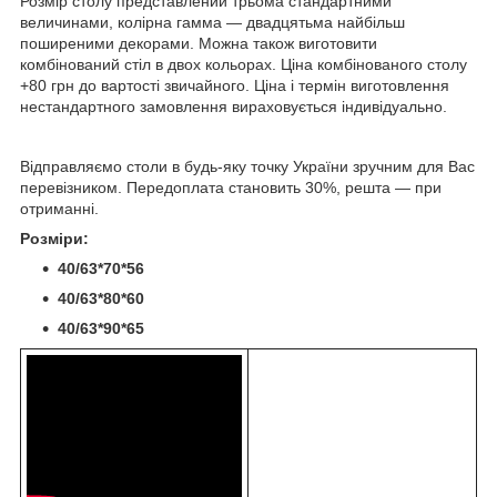
Розмір столу представлений трьома стандартними
величинами, колірна гамма ― двадцятьма найбільш
поширеними декорами. Можна також виготовити
комбінований стіл в двох кольорах. Ціна комбінованого столу
+80 грн до вартості звичайного. Ціна і термін виготовлення
нестандартного замовлення вираховується індивідуально.
Відправляємо столи в будь-яку точку України зручним для Вас
перевізником. Передоплата становить 30%, решта ― при
отриманні.
Розміри:
40/63*70*56
40/63*80*60
40/63*90*65