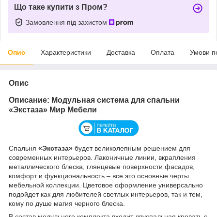
Що таке купити з Пром?
Замовлення під захистом
Опис
Характеристики
Доставка
Оплата
Умови п
Опис
Описание: Модульная система для спальни
«Экстаза» Мир Мебели
Спальня
«Экстаза»
будет великолепным решением для
современных интерьеров. Лаконичные линии, вкрапления
металлического блеска, глянцевые поверхности фасадов,
комфорт и функциональность – все это основные черты
мебельной коллекции. Цветовое оформление универсально
подойдет как для любителей светлых интерьеров, так и тем,
кому по душе магия черного блеска.
В состав модульного комплекта входит двуспальная кровать с