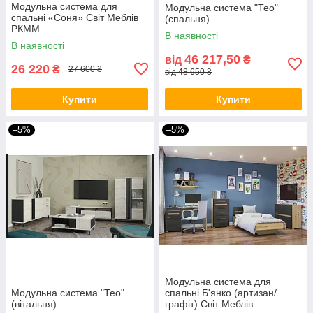
Модульна система для
Модульна система "Тео"
спальні «Соня» Світ Меблів
(спальня)
РКММ
В наявності
В наявності
46 217,50
від
₴
26 220
₴
27 600 ₴
від 48 650 ₴
Купити
Купити
–5%
–5%
Модульна система для
Модульна система "Тео"
спальні Б'янко (артизан/
(вітальня)
графіт) Світ Меблів