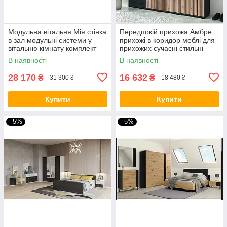
Модульна вітальня Мія стінка
Передпокій прихожа Амбре
в зал модульні системи у
прихожі в коридор меблі для
вітальню кімнату комплект
прихожих сучасні стильні
меблів модульна система у
прихожі з дзеркалом та
В наявності
В наявності
вітальню
шафою передпокої
28 170
16 632
₴
₴
31 300 ₴
18 480 ₴
Купити
Купити
–5%
–5%