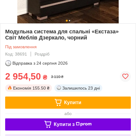
Модульна система для спальні «Екстаза»
Світ Меблів Дзеркало, чорний
Під замовлення
Код: 38691
Роздріб
Відправка з
24 серпня 2026
2 954,50
₴
3 110 ₴
Економія
155.50 ₴
Залишилось
23 дні
Купити
або
Купити з