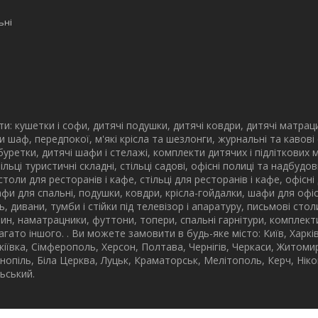
ьні
: кушетки і софи, дитячі подушки, дитячі ковдри, дитячі матрац
и шаф, передпокої, м'які крісла та шезлонги, журнальні та кавові
 табуретки, дитячі шафи і стелажі, комплекти дитячих і підліткових 
стільці туристичні складні, стільці садові, офісні полиці та надбу
столи для ресторанів і кафе, стільці для ресторанів і кафе, офісні
афи для спальні, подушки, ковдри, крісла-гойдалки, шафи для офісі
ьнь, дивани, тумби і стійки під телевізор і апаратуру, письмові сто
ин, наматрацники, футтони, топери, спальні гарнітури, комплекти 
багато іншого. . Ви можете замовити в будь-яке місто: Київ, Харк
кіївка, Сімферополь, Херсон, Полтава, Чернігів, Черкаси, Житомир
рнопіль, Біла Церква, Луцьк, Краматорськ, Мелітополь, Керч, Нік
ьський.