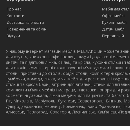
Про нас
Меблі для спал
Контакти
Офісні меблі
Доставка та оплата
Кухонні меблі
Повернення та обмін
Дитячі меблі
Відгуки
Передпокій
У нашому інтернет магазині меблів МЕБЛАКС Ви можете знайти
для взуття, книжкові шафи і полиці, шафи і додаткові елемент
дитячі та підліткові ліжка, стільці та крісла, кухонні стільці і
для столів, комп'ютерні столи, кухонні м'які куточки і лавки, 
столи і приставки до столів, обідні столи, комп'ютерні крісла, 
тумбочки, комоди, ліжка, м'які меблі для ресторанів і кафе, ш
стільці та крісла барні, вітрини для вітальні, стінки для вітал
комплекти м'яких меблів і матраци, підставки і опори для росл
косметичні дзеркала, ліжка медичні для пацієнтів, та багато 
Ріг, Миколаїв, Маріуполь, Луганськ, Севастополь, Вінниця, Ма
Дніпродзержинськ, Чернівці, Кременчук, Івано-Франківськ, Те
Алчевськ, Павлоград, Євпаторія, Лисичанськ, Кам'янець-Поділ