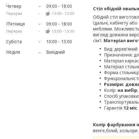
Четвер
09:00
18:00
Стіл обідній оваль
13:00
13:30
Обідній стіл виготовл
їдальні, кабінету або
Пʼятниця
09:00
18:00
меблями. Можливість 
13:00
13:30
вигляді довжина вир
сім'ї.
Матеріал виго
Субота
10:00
15:00
Вид: дерев'яний 
Неділя
Вихідний
Призначення: для 
Матеріал каркас
Матеріал стільн
Форма стільниці
Функціональніст
Розміри: довж
Колір:
на вибір
;
Спосіб упаковки
Транспортувальн
Гарантія
12 міс
.
Колір фарбування н
венге,білий, кольори