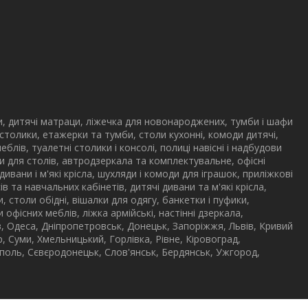
и, дитячі матраци, ліжечка для новонароджених, тумби і шафи
 столики, етажерки та тумби, столи кухонні, комоди дитячі,
меблів, туалетні столики і консолі, полиці навісні і надбудови
дови для столів, автродзеркала та комплектувальне, офісні
 дивани і м'які крісла, шухляди і комоди для іграшок, приліжкові
в та навчальних кабінетів, дитячі дивани та м'які крісла,
ли, столи обідні, вішалки для одягу, банкетки і пуфики,
офісних меблів, ліжка армійські, настінні дзеркала,
ів, Одеса, Дніпропетровськ, Донецьк, Запоріжжя, Львів, Кривий
, Суми, Хмельницький, Горлівка, Рівне, Кіровоград,
ополь, Сєвєродонецьк, Слов'янськ, Бердянськ, Ужгород,