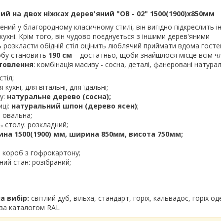
ний на двох ніжках дерев'яний "ОВ - 02" 1500(1900)х850мм
ений у благородному класичному стилі, він вигідно підкреслить і
 кухні. Крім того, він чудово поєднується з іншими дерев'яними
розкласти обідній стіл оцінить люблячий приймати вдома госте
обу становить
190 см
– достатньо, щоби знайшлося місце всім ч
товлення
: комбінація масиву - сосна, деталі, фанеровані натур
стіл;
кухні, для вітальні, для їдальні;
у:
натуральне дерево (сосна);
иці:
натуральний шпон (дерево ясен)
;
: овальна;
ь столу: розкладний;
ина 1500(1900) мм, ширина 850мм, висота 750мм;
: короб з гофрокартону;
ий стан: розібраний;
а вибір:
світлий дуб, вільха, стандарт, горіх, кальвадос, горіх од
 за каталогом RAL