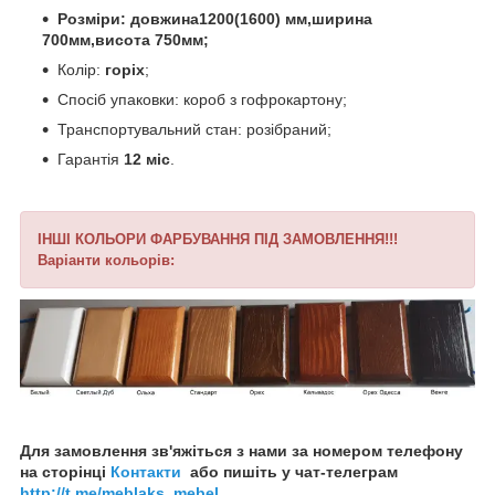
Розміри: довжина1200(1600) мм,ширина
700мм,висота 750мм;
Колір:
горіх
;
Спосіб упаковки: короб з гофрокартону;
Транспортувальний стан: розібраний;
Гарантія
12 міс
.
ІНШІ КОЛЬОРИ ФАРБУВАННЯ ПІД ЗАМОВЛЕННЯ!!!
Варіанти кольорів:
Для замовлення зв'яжіться з нами за номером телефону
на сторінці
Контакти
або пишіть у чат-телеграм
http://t.me/meblaks_mebel