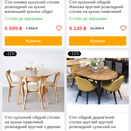
Стіл книжка кухонний столик
Стіл кухонний обідній
розкладний на кухню
Женова круглий розкладний
маленький кухонні обідні
столик на кухню невеликий
столи для кухні Лілія
дерев’яний сучасний стіл для
Готово до відправки
Готово до відправки
кухні та їдальні
6 699
9 145
₴
₴
7 550 ₴
10 300 ₴
Купити
Купити
–11%
–11%
Стіл кухонний обідній столик
Стіл обідній дерев'яний
на кухню невеликий
столик круглий круглий
розкладний круглий з дерева
розкладний сучасний на