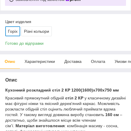
Цвет изделия
Горіх
Різні кольори
Готово до відправки
Опис
Характеристики
Доставка
Оплата
Умови п
Опис
Кухонний розкладний стіл 2 КР 1200(1600)х700х750 мм
Красивий прямокутний обідній
стіл 2 КР
у класичному дизайні
має фігурні ніжки та якісний дерев'яний каркас. Можливість
розкласти обідній стіл оцінить люблячий приймати вдома
гостей. У такому вигляді довжина виробу становить
160 см
–
достатньо, щоби знайшлося місце всім членам
сім'ї.
Матеріал виготовлення
: комбінація масиву - сосна,