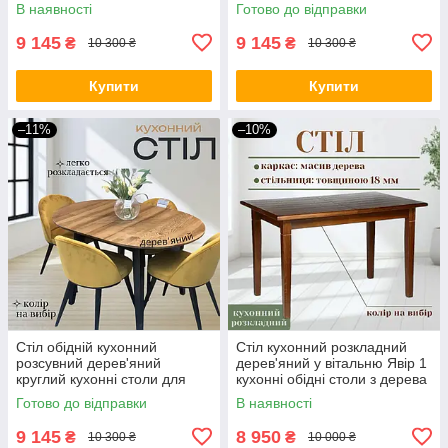
кухонні столи Женова
кухню Женова 900(1300)х750
В наявності
Готово до відправки
Д90(130)
мм
9 145
9 145
₴
₴
10 300 ₴
10 300 ₴
Купити
Купити
–11%
–10%
Стіл обідній кухонний
Стіл кухонний розкладний
розсувний дерев'яний
дерев'яний у вітальню Явір 1
круглий кухонні столи для
кухонні обідні столи з дерева
кухні Женова Д90(130) см
столики для кухні
Готово до відправки
В наявності
різні кольори
120(160)х75 см
9 145
8 950
₴
₴
10 300 ₴
10 000 ₴