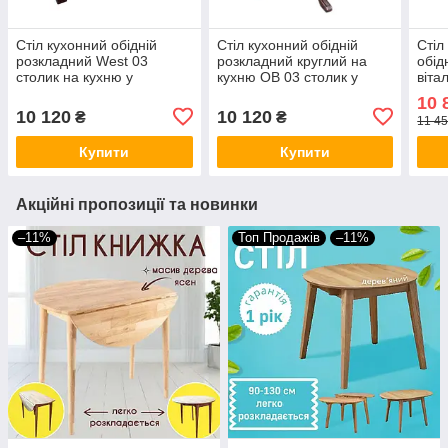
Стіл кухонний обідній
Стіл кухонний обідній
Стіл
розкладний West 03
розкладний круглий на
обід
столик на кухню у
кухню ОВ 03 столик у
віта
вітальню дерев'яні кухонні
вітальню дерев'яні кухонні
обід
10 
столи з масиву
столи з масиву
140
10 120
10 120
₴
₴
11 45
1400(1900)х850мм
900(1250)х900мм
Купити
Купити
Акційні пропозиції та новинки
–11%
Топ Продажів
–11%