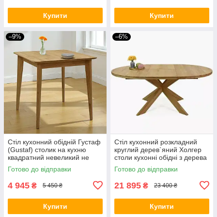
Купити
Купити
–9%
–6%
Стіл кухонний обідній Густаф
Стіл кухонний розкладний
(Gustaf) столик на кухню
круглий дерев`яний Холгер
квадратний невеликий не
столи кухонні обідні з дерева
розкладний дерев'яний
на кухню в кафе 1200
Готово до відправки
Готово до відправки
сучасний для кухні
(1700)х1200х40(20+20)
4 945
21 895
₴
₴
5 450 ₴
23 400 ₴
Купити
Купити